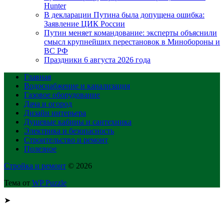
Hunter
В декларации Путина была допущена ошибка:
Заявление ЦИК России
Путин меняет командование: эксперты объяснили
смысл крупнейших перестановок в Минобороны и
ВС РФ
Праздники 6 августа 2026 года
Главная
Водоснабжение и канализация
Газовое оборудование
Дача и огород
Дизайн интерьера
Душевые кабины и сантехника
Электрика и безопасность
Строительство и ремонт
Полезное
Стройка и ремонт
© 2026
Тема от
WP Puzzle
➤