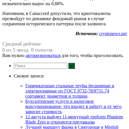
незначительно вырос на 0,88%.
Напомним, в Canaccord допустили, что криптовалюты
презвойдут по динамике фондовый рынок в случае
сохранения исторического паттерна после халвинга.
Источник:
cryptonews.net
Средний рейтинг
0 из 5 звезд. 0 голосов.
Вам нужно
авторизироваться
для того, чтобы проголосовать.
Свежие записи
Горячекатаные стальные трубы бесшовные и
электросварные по ГОСТ 8732-78/8731-74
сортамент диаметров и толщин
Бухгалтерские услуги и налоговое
консультирование: что входит в работу и от чего
зависит стоимость
12 августа выйдет 11-минутный трейлер Phantom
Blade Zero и откроются предзаказы
Лучший маршрут фарма в Святороще в Mistfall