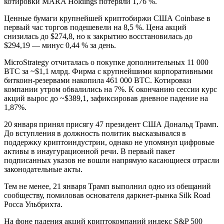
котировки MARA Holdings потеряли 1,76 %.
Ценные бумаги крупнейшей криптобиржи США Coinbase в
первый час торгов подешевели на 8,5 %. Цена акций
снизилась до $274,8, но к закрытию восстановилась до
$294,19 — минус 0,44 % за день.
MicroStrategy отчиталась о покупке дополнительных 11 000
BTC за ~$1,1 млрд. Фирма с крупнейшими корпоративными
биткоин-резервами накопила 461 000 BTC. Котировки
компании утром обвалились на 7%. К окончанию сессии курс
акций вырос до ~$389,1, зафиксировав дневное падение на
1,87%.
20 января принял присягу 47 президент США Дональд Трамп.
До вступления в должность политик высказывался в
поддержку криптоиндустрии, однако не упомянул цифровые
активы в инаугурационной речи. В первый пакет
подписанных указов не вошли напрямую касающиеся отрасли
законодательные акты.
Тем не менее, 21 января Трамп выполнил одно из обещаний
сообществу, помиловав основателя даркнет-рынка Silk Road
Росса Ульбрихта.
На фоне падения акций криптокомпаний индекс S&P 500