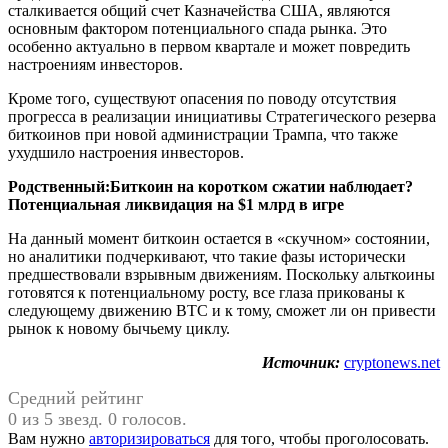
сталкивается общий счет Казначейства США, являются
основным фактором потенциального спада рынка. Это
особенно актуально в первом квартале и может повредить
настроениям инвесторов.
Кроме того, существуют опасения по поводу отсутствия
прогресса в реализации инициативы Стратегического резерва
биткоинов при новой администрации Трампа, что также
ухудшило настроения инвесторов.
Родственный:
Биткоин на коротком сжатии наблюдает?
Потенциальная ликвидация на $1 млрд в игре
На данный момент биткоин остается в «скучном» состоянии,
но аналитики подчеркивают, что такие фазы исторически
предшествовали взрывным движениям. Поскольку альткоины
готовятся к потенциальному росту, все глаза прикованы к
следующему движению BTC и к тому, сможет ли он привести
рынок к новому бычьему циклу.
Источник:
cryptonews.net
Средний рейтинг
0 из 5 звезд. 0 голосов.
Вам нужно
авторизироваться
для того, чтобы проголосовать.