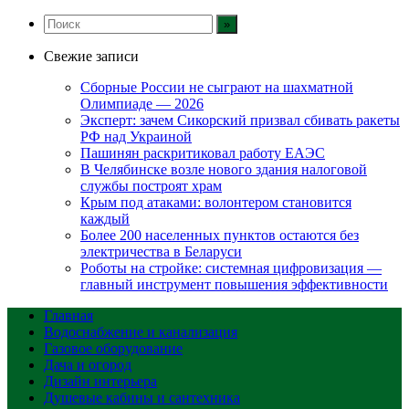
Свежие записи
Сборные России не сыграют на шахматной
Олимпиаде — 2026
Эксперт: зачем Сикорский призвал сбивать ракеты
РФ над Украиной
Пашинян раскритиковал работу ЕАЭС
В Челябинске возле нового здания налоговой
службы построят храм
Крым под атаками: волонтером становится
каждый
Более 200 населенных пунктов остаются без
электричества в Беларуси
Роботы на стройке: системная цифровизация —
главный инструмент повышения эффективности
Главная
Водоснабжение и канализация
Газовое оборудование
Дача и огород
Дизайн интерьера
Душевые кабины и сантехника