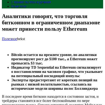
Строительство и ремонт
Полезное
Аналитики говорят, что торговля
биткоином в ограниченном диапазоне
может принести пользу Ethereum
Полезное
bekst
Bitcoin остается на прежнем уровне, но аналитики
прогнозируют рост до $100 тыс., а Ethereum может
превысить $3 тыс.
Индикатор TD Sequential на Ethereum сигнализирует
о восстановлении на часовом графике, что указывает
на потенциальный восходящий импульс
Эксперты предостерегают от коротких позиций на
рынках с низкой волатильностью, ссылаясь на
исторические модели ширины полос Боллинджера
В последнее время биткоин находится в состоянии застоя, и
трейдеры становятся все более беспокойными по мере
консолидации рынка. Однако известный аналитик Майкл ван