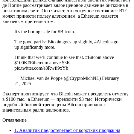
де Поппе рассматривает вялое ценовое движение биткоина в
позитивном свете. Он считает, что «скучное состояние» BTC
может принести пользу альткоинам, а Ethereum является
ключевым претендентом.
It’s the boring state for #Bitcoin.
The good part is: Bitcoin goes up slightly, #Altcoins go
up significantly more.
I think that we’ll continue to see that. #Bitcoin above
$100K#Ethereum above $3K
pic.twitter.com/a8Rwfi9xYb
— Michaël van de Poppe (@CryptoMichNL) February
21, 2025
Эксперт прогнозирует, что Bitcoin может преодолеть отметку
в $100 тыс., а Ethereum — превзойти $3 тыс. Исторически
подобный боковой тренд цены Bitcoin приводил к
значительным ралли альткоинов.
Оглавление
1.
Аналитик предостерегает от коротких продаж на