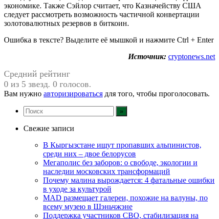
экономике. Также Сэйлор считает, что Казначейству США
следует рассмотреть возможность частичной конвертации
золотовалютных резервов в биткоин.
Ошибка в тексте? Выделите её мышкой и нажмите Ctrl + Enter
Источник:
cryptonews.net
Средний рейтинг
0 из 5 звезд. 0 голосов.
Вам нужно
авторизироваться
для того, чтобы проголосовать.
Свежие записи
В Кыргызстане ищут пропавших альпинистов,
среди них – двое белорусов
Мегаполис без заборов: о свободе, экологии и
наследии московских трансформаций
Почему малина вырождается: 4 фатальные ошибки
в уходе за культурой
MAD размещает галереи, похожие на валуны, по
всему музею в Шэньчжэне
Поддержка участников СВО, стабилизация на