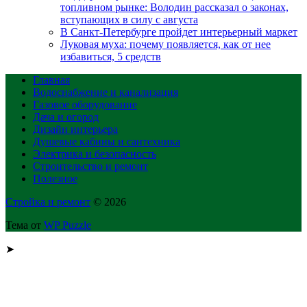
топливном рынке: Володин рассказал о законах,
вступающих в силу с августа
В Санкт-Петербурге пройдет интерьерный маркет
Луковая муха: почему появляется, как от нее
избавиться, 5 средств
Главная
Водоснабжение и канализация
Газовое оборудование
Дача и огород
Дизайн интерьера
Душевые кабины и сантехника
Электрика и безопасность
Строительство и ремонт
Полезное
Стройка и ремонт
© 2026
Тема от
WP Puzzle
➤