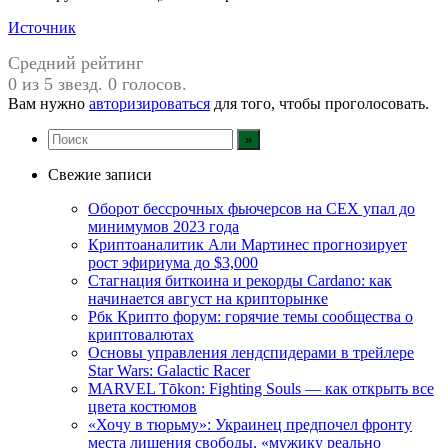
Источник
Средний рейтинг
0 из 5 звезд. 0 голосов.
Вам нужно
авторизироваться
для того, чтобы проголосовать.
Свежие записи
Оборот бессрочных фьючерсов на CEX упал до
минимумов 2023 года
Криптоаналитик Али Мартинес прогнозирует
рост эфириума до $3,000
Стагнация биткоина и рекорды Cardano: как
начинается август на крипторынке
Рбк Крипто форум: горячие темы сообщества о
криптовалютах
Основы управления лендспидерами в трейлере
Star Wars: Galactic Racer
MARVEL Tōkon: Fighting Souls — как открыть все
цвета костюмов
«Хочу в тюрьму»: Украинец предпочел фронту
места лишения свободы, «мужику реально