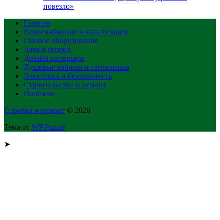
повезло»
Главная
Водоснабжение и канализация
Газовое оборудование
Дача и огород
Дизайн интерьера
Душевые кабины и сантехника
Электрика и безопасность
Строительство и ремонт
Полезное
Стройка и ремонт
© 2026
Тема от
WP Puzzle
➤