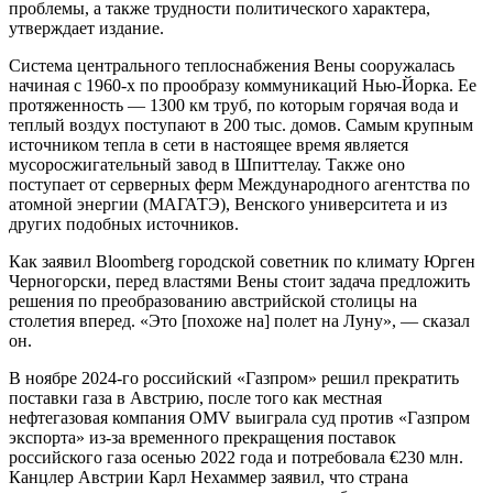
проблемы, а также трудности политического характера,
утверждает издание.
Система центрального теплоснабжения Вены сооружалась
начиная с 1960-х по прообразу коммуникаций Нью-Йорка. Ее
протяженность — 1300 км труб, по которым горячая вода и
теплый воздух поступают в 200 тыс. домов. Самым крупным
источником тепла в сети в настоящее время является
мусоросжигательный завод в Шпиттелау. Также оно
поступает от серверных ферм Международного агентства по
атомной энергии (МАГАТЭ), Венского университета и из
других подобных источников.
Как заявил Bloomberg городской советник по климату Юрген
Черногорски, перед властями Вены стоит задача предложить
решения по преобразованию австрийской столицы на
столетия вперед. «Это [похоже на] полет на Луну», — сказал
он.
В ноябре 2024-го российский «Газпром» решил прекратить
поставки газа в Австрию, после того как местная
нефтегазовая компания OMV выиграла суд против «Газпром
экспорта» из-за временного прекращения поставок
российского газа осенью 2022 года и потребовала €230 млн.
Канцлер Австрии Карл Нехаммер заявил, что страна