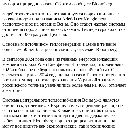
импорта природного газа. Об этом сообщает Bloomberg.
Задействовать в этом плане планируется водохранилище с
горячей водой под названием Aderklaaer Konglomerat,
расположенное на окраине Вены. Оно станет частью системы
отопления города с помощью скважин. Температура воды там
достигает 100 градусов Цельсия.
Основным источником теплогенерации в Вене в течение
более чем 50 лет был российский газ, отмечает Bloomberg.
В сентябре 2024 года одна из главных энергоснабжающих
компаний города Wien Energie GmbH объявила, что начиная с
2025-го больше не будет использовать российский газ. С
третьего квартала 2024 года цены на газ в Европе постепенно
росли и к январю после прекращения Украиной транзита
российского топлива увеличились более чем на 40%, отмечает
агентство.
Система центрального теплоснабжения Вены уже является
одной из крупнейших в Европе, и власти решили расширить
ее из-за возникших рисков. Кроме того, они озаботились
поиском новых источников энергии для поддержания ее
работы, пишет Bloomberg. Однако при реализации плана
могут возникнуть как экономические, так и технические