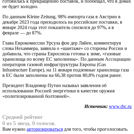
готовилась к прекращению поставок, и пообещал, что в домах
не будет холодно.
По данным Kleine Zeitung, 98% импорта газа в Австрии в
декабре 2023 года приходилось на российские поставки, в
январе 2024 года этот показатель снизился до 97%, а в
феврале — до 87%.
Глава Еврокомиссии Урсула фон дер Ляйен, комментируя
слова Нехаммера, заявила о «шантаже» со стороны России и
добавила, что страны Евросоюза готовы к зиме, «газовые
хранилища по всему ЕС заполнены». По данным Ассоциации
операторов газовой инфраструктуры Европы (Gas
Infrastructure Europe), на 11 января подземные хранилища газа
в ЕС были заполнены на 66,38 против 80,8% годом ранее.
Президент Владимир Путин называл заявления об
использовании Россией энергетики в качестве оружия
«политизированной болтовней».
Источник:
www.rbc.ru
Средний рейтинг
0 из 5 звезд. 0 голосов.
Вам нужно
авторизироваться
для того, чтобы проголосовать.