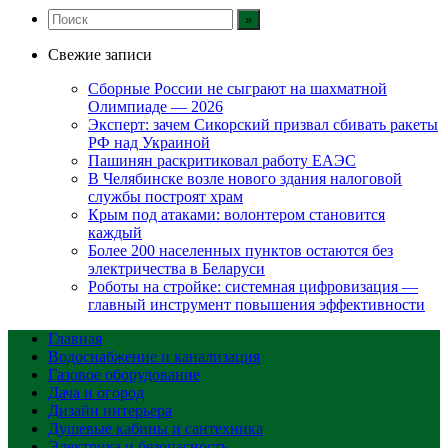
Свежие записи
Сборные России не сыграют на шахматной
Олимпиаде — 2026
Эксперт: зачем Сикорский призвал сбивать ракеты
РФ над Украиной
Пашинян раскритиковал работу ЕАЭС
В Челябинске возле нового здания налоговой
службы построят храм
Крым под атаками: волонтером становится
каждый
Более 200 населенных пунктов остаются без
электричества в Беларуси
Роботы на стройке: системная цифровизация —
главный инструмент повышения эффективности
Главная
Водоснабжение и канализация
Газовое оборудование
Дача и огород
Дизайн интерьера
Душевые кабины и сантехника
Электрика и безопасность