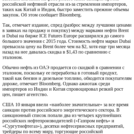
российской нефтяной отрасли из-за стремления импортеров,
таких как Китай и Индия, быстро заместить прежние объемы
закупок. Об этом сообщает Bloomberg.
Так, отмечает издание, спред (разброс между лучшими ценами
в заявках на продажу и покупку) между марками нефти Brent
и Dubai на бирже ICE Futures Europe расширился до самого
большого значения с 2015 года. Стоимость нефти марки Dubai
превысила цену на Brent более чем на $2, хотя еще три месяца
назад на нее давалась скидка в $1,43 по сравнению с
эталоном.
Обычно нефть из ОАЭ продается со скидкой в сравнении с
эталоном, поскольку ее переработка в готовый продукт,
такой как бензин и дизельное топливо, обходится покупателям
дороже, отмечает Bloomberg. Однако ажиотаж среди
импортеров из Индии и Китая спровоцировал резкий рост
цен, пишет агентство.
США 10 января ввели «наиболее значительные» за все время
санкции против российского энергетического сектора. В
санкционный список попали два из четырех крупнейших
российских нефтепроизводителей («Газпром нефть» и
«Сургутнефтегаз»), десятки нефтесервисных предприятий,
трейдеры по всему миру, торгующие российской