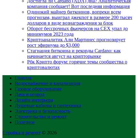
Достигла ли Cardano (ADA) дна? Аналитическая
компания сообщает! Вот последняя информация
Одинокий майнер биткоинов, вопреки всем
прогнозам, выиграл джекпот в размере 200 тысяч
долларов в виде вознаграждения за блок
Оборот бессрочных фьючерсов на CEX упал до
минимумов 2023 года
Криптоаналитик Али Мартинес прогнозирует
рост эфириума до $3,000
Стагнация биткоина и рекорды Cardano: как
начинается август на крипторынке
Рбк Крипто форум: горячие темы сообщества о
криптовалютах
Главная
Водоснабжение и канализация
Газовое оборудование
Дача и огород
Дизайн интерьера
Душевые кабины и сантехника
Электрика и безопасность
Строительство и ремонт
Полезное
Стройка и ремонт
© 2026