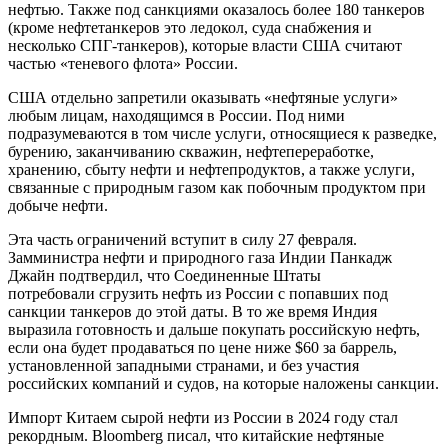
нефтью. Также под санкциями оказалось более 180 танкеров
(кроме нефтетанкеров это ледокол, суда снабжения и
несколько СПГ-танкеров), которые власти США считают
частью «теневого флота» России.
США отдельно запретили оказывать «нефтяные услуги»
любым лицам, находящимся в России. Под ними
подразумеваются в том числе услуги, относящиеся к разведке,
бурению, заканчиванию скважин, нефтепереработке,
хранению, сбыту нефти и нефтепродуктов, а также услуги,
связанные с природным газом как побочным продуктом при
добыче нефти.
Эта часть ограничений вступит в силу 27 февраля.
Замминистра нефти и природного газа Индии Панкадж
Джайн подтвердил, что Соединенные Штаты
потребовали cгрузить нефть из России с попавших под
санкции танкеров до этой даты. В то же время Индия
выразила готовность и дальше покупать российскую нефть,
если она будет продаваться по цене ниже $60 за баррель,
установленной западными странами, и без участия
российских компаний и судов, на которые наложены санкции.
Импорт Китаем сырой нефти из России в 2024 году стал
рекордным. Bloomberg писал, что китайские нефтяные