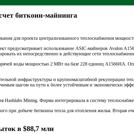
 счет биткоин-майнинга
вания для проекта централизованного теплоснабжения мощност
ект предусматривает использование ASIC-майнеров Avalon A15
рировать их непосредственно в действующие сети теплоснабжени
горячей воды мощностью 2 МВт на базе 228 единиц A1566HA. Опи
ельной инфраструктуры и крупномасштабной рекуперации тепла 
начимым шагом на пути к более устойчивым и экономически эфф
я Hashlabs Mining. Фирма интегрировала в систему теплоснабж
го при добыче биткоина тепла для отопления жилья. Вторая оч
ток в $88,7 млн