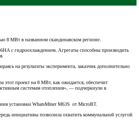
ью 8 МВт в названном скандинавском регионе.
66HA с гидроохлаждением. Агрегаты способны производить
я.
раясь на результаты эксперимента, заказчик дополнительно
этот проект на 8 МВт, как ожидается, обеспечит
ективным системам отопления», — подчеркнули в
ения установки WhatsMiner M63S от MicroBT.
ередь инициативы позволила охватить коммунальной услугой