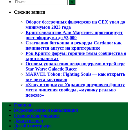
Свежие записи
Оборот бессрочных фьючерсов на CEX упал до
минимумов 2023 года
Криптоаналитик Али Мартинес прогнозирует
рост эфириума до $3,000
Стагнация биткоина и рекорды Cardano: как
начинается август на крипторынке
Рбк Крипто форум: горячие темы сообщества о
криптовалютах
Основы управления лендспидерами в трейлере
Star Wars: Galactic Racer
MARVEL Tōkon: Fighting Souls — как открыть
все цвета костюмов
«Хочу в тюрьму»: Украинец предпочел фронту
места лишения свободы, «мужику реально
повезло»
Главная
Водоснабжение и канализация
Газовое оборудование
Дача и огород
Дизайн интерьера