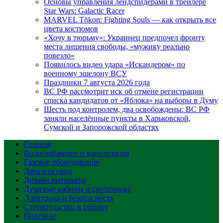
Основы управления лендспидерами в трейлере
Star Wars: Galactic Racer
MARVEL Tōkon: Fighting Souls — как открыть все
цвета костюмов
«Хочу в тюрьму»: Украинец предпочел фронту
места лишения свободы, «мужику реально
повезло»
Появилось видео удара «Искандером» по
военному эшелону ВСУ
Праздники 7 августа 2026 года
ВС РФ рассмотрит иск об отмене регистрации
списка кандидатов от «Яблока» на выборы в Думу
Шесть под контролем, два освобождены: ВС РФ
заняли населённые пункты в Харьковской,
Сумской и Запорожской областях
Главная
Водоснабжение и канализация
Газовое оборудование
Дача и огород
Дизайн интерьера
Душевые кабины и сантехника
Электрика и безопасность
Строительство и ремонт
Полезное