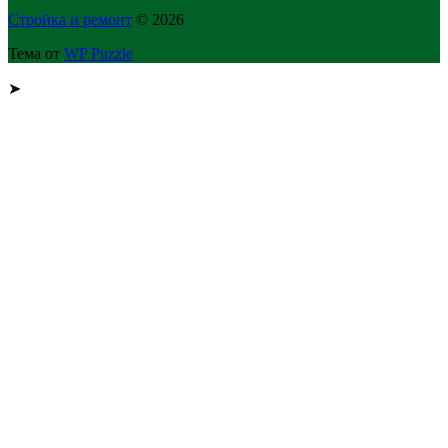
Стройка и ремонт
© 2026
Тема от
WP Puzzle
➤