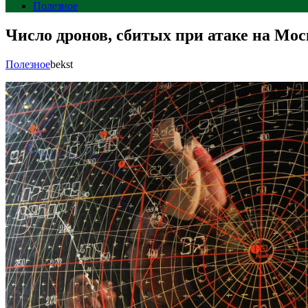
Полезное
Число дронов, сбитых при атаке на Моск
Полезное
bekst