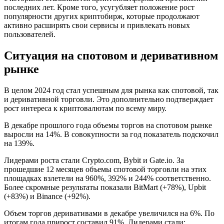
последних лет. Кроме того, усугубляет положение рост
популярности других криптобирж, которые продолжают
активно расширять свои сервисы и привлекать новых
пользователей.
Ситуация на спотовом и деривативном
рынке
В целом 2024 год стал успешным для рынка как спотовой, так
и деривативной торговли. Это дополнительно подтверждает
рост интереса к криптовалютам по всему миру.
В декабре прошлого года объемы торгов на спотовом рынке
выросли на 14%. В совокупности за год показатель подскочил
на 139%.
Лидерами роста стали Crypto.com, Bybit и Gate.io. За
прошедшие 12 месяцев объемы спотовой торговли на этих
площадках взлетели на 960%, 392% и 244% соответственно.
Более скромные результаты показали BitMart (+78%), Upbit
(+83%) и Binance (+92%).
Объем торгов деривативами в декабре увеличился на 6%. По
итогам года прирост составил 91%. Лидерами стали: