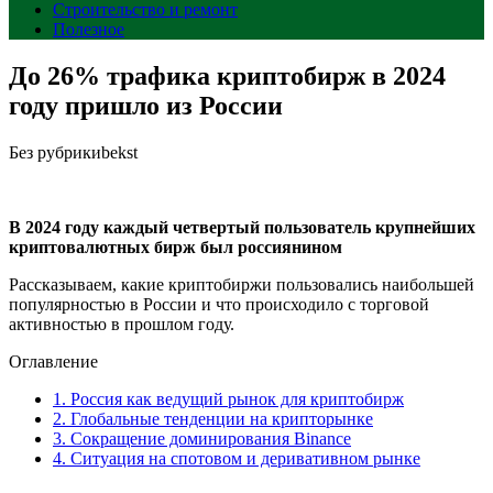
Строительство и ремонт
Полезное
До 26% трафика криптобирж в 2024
году пришло из России
Без рубрики
bekst
В 2024 году каждый четвертый пользователь крупнейших
криптовалютных бирж был россиянином
Рассказываем, какие криптобиржи пользовались наибольшей
популярностью в России и что происходило с торговой
активностью в прошлом году.
Оглавление
1.
Россия как ведущий рынок для криптобирж
2.
Глобальные тенденции на крипторынке
3.
Сокращение доминирования Binance
4.
Ситуация на спотовом и деривативном рынке