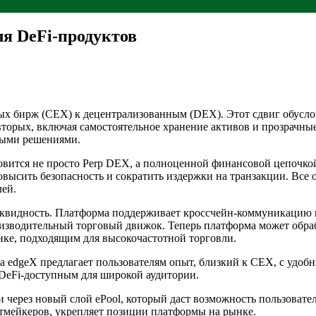
ля DeFi-продуктов
ых бирж (CEX) к децентрализованным (DEX). Этот сдвиг обусло
торых, включая самостоятельное хранение активов и прозрачные
ными решениями.
овится не просто Perp DEX, а полноценной финансовой цепочкой
овысить безопасность и сократить издержки на транзакции. Все
лей.
иквидность. Платформа поддерживает кроссчейн-коммуникацию 
водительный торговый движок. Теперь платформа может обрабаты
нке, подходящим для высокочастотной торговли.
а edgeX предлагает пользователям опыт, близкий к CEX, с уд
 DeFi-доступным для широкой аудитории.
 через новый слой ePool, который даст возможность пользовател
тмейкеров, укрепляет позиции платформы на рынке.