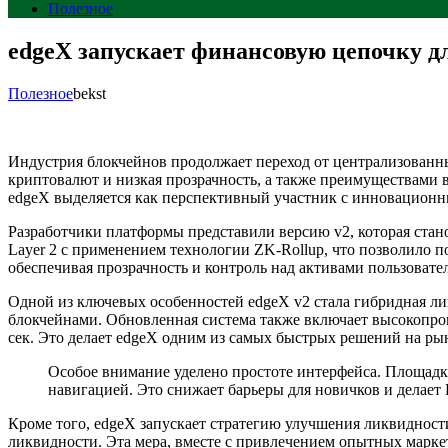
Полезное
edgeX запускает финансовую цепочку д
Полезное
bekst
Индустрия блокчейнов продолжает переход от централизованн
криптовалют и низкая прозрачность, а также преимуществами в
edgeX выделяется как перспективный участник с инновацион
Разработчики платформы представили версию v2, которая стан
Layer 2 с применением технологии ZK-Rollup, что позволило п
обеспечивая прозрачность и контроль над активами пользовате
Одной из ключевых особенностей edgeX v2 стала гибридная л
блокчейнами. Обновленная система также включает высокопроиз
сек. Это делает edgeX одним из самых быстрых решений на ры
Особое внимание уделено простоте интерфейса. Площадк
навигацией. Это снижает барьеры для новичков и делает
Кроме того, edgeX запускает стратегию улучшения ликвидности
ликвидности. Эта мера, вместе с привлечением опытных марке