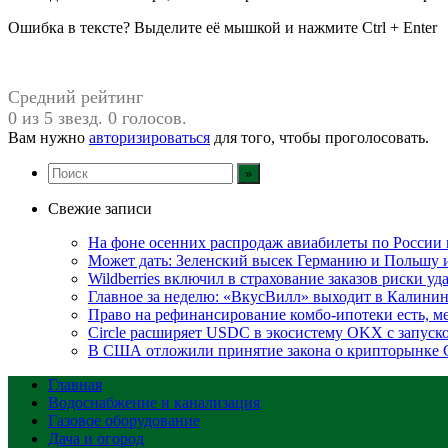
Ошибка в тексте? Выделите её мышкой и нажмите Ctrl + Enter
Средний рейтинг
0 из 5 звезд. 0 голосов.
Вам нужно
авторизироваться
для того, чтобы проголосовать.
Свежие записи
На фоне осенних распродаж авиабилеты по России 
Может дать: Зеленский высек Германию и Польшу
Wildberries включил в страхование заказов риски у
Главное за неделю: «ВкусВилл» выходит в Калинин
Право на рефинансирование комбо-ипотеки есть, ме
Circle расширяет USDC в экосистему OKX с запуск
В США отложили принятие закона о крипторынке 
Главная
Водоснабжение и канализация
Газовое оборудование
Дача и огород