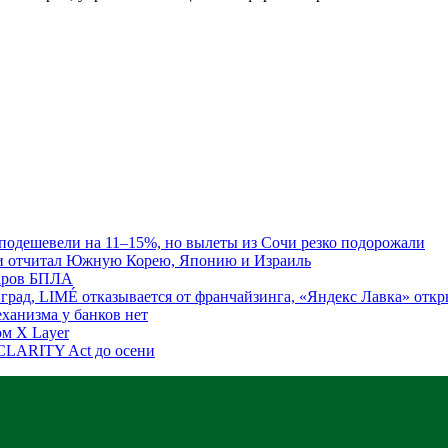
подешевели на 11–15%, но вылеты из Сочи резко подорожали
 и отчитал Южную Корею, Японию и Израиль
даров БПЛА
град, LIMÉ отказывается от франчайзинга, «Яндекс Лавка» откр
ханизма у банков нет
ом X Layer
CLARITY Act до осени