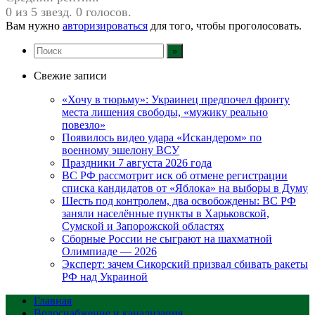
0 из 5 звезд. 0 голосов.
Вам нужно
авторизироваться
для того, чтобы проголосовать.
Свежие записи
«Хочу в тюрьму»: Украинец предпочел фронту
места лишения свободы, «мужику реально
повезло»
Появилось видео удара «Искандером» по
военному эшелону ВСУ
Праздники 7 августа 2026 года
ВС РФ рассмотрит иск об отмене регистрации
списка кандидатов от «Яблока» на выборы в Думу
Шесть под контролем, два освобождены: ВС РФ
заняли населённые пункты в Харьковской,
Сумской и Запорожской областях
Сборные России не сыграют на шахматной
Олимпиаде — 2026
Эксперт: зачем Сикорский призвал сбивать ракеты
РФ над Украиной
Главная
Водоснабжение и канализация