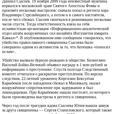
Даниил Сысоев. 19 ноября 2009 года неизвестный мужчина
ворвался в московский храм Святого Апостола Фомы и
произвёл несколько выстрелов: сначала попал в регента хора
Владимира Стрельбицкого, а потом и в самого настоятеля,
после чего сбежал. Сысоев скончался в реанимации несколько
часов спустя. Тогда ответственность взяла на себя
исламистская организация «Информационно-аналитический
отдел штаба вооружённых сил вилайята Ингушетия имарата
Кавказ»*. В опубликованном ими сообщении говорилось, что
убийство православного священника Сысоева было
совершено одним из активистов за то, что батюшка «поносил
ислам».
Убийство вызвало бурную реакцию в обществе. Бизнесмен
Василий Бойко-Великий объявил награду в 1 млн рублей за
информацию о преступнике. Спустя полгода Следственный
комитет отчитался о раскрытии преступления. По версии
следствия, 22-летний уроженец Киргизии Бексултан
Карыбеков после нападения сбежал в Махачкалу, оказал
вооружённое сопротивление при задержании и был
ликвидирован. При Карыбекове нашли пистолет, из которого
были произведены выстрелы в регента и священника.
Через год после трагедии вдова Сысоева Юлия вышла замуж
за друга священника — Сергея Станиловского, который также