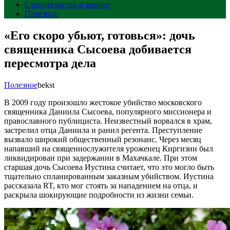
Строительство и ремонт
Полезное
«Его скоро убьют, готовься»: дочь
священника Сысоева добивается
пересмотра дела
Полезное
bekst
В 2009 году произошло жестокое убийство московского
священника Даниила Сысоева, популярного миссионера и
православного публициста. Неизвестный ворвался в храм,
застрелил отца Даниила и ранил регента. Преступление
вызвало широкий общественный резонанс. Через месяц
напавший на священнослужителя уроженец Киргизии был
ликвидирован при задержании в Махачкале. При этом
старшая дочь Сысоева Иустина считает, что это могло быть
тщательно спланированным заказным убийством. Иустина
рассказала RT, кто мог стоять за нападением на отца, и
раскрыла шокирующие подробности из жизни семьи.