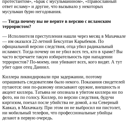
протестантом», «Брак с мусульманином», «Православный
ответ исламу» и другие, что вызывало у некоторых
мусульман бурю негодования.
— Тогда почему вы не верите в версию с исламским
террористом?
— Исполнителя преступления нашли через месяц в Махачкале
— им оказался 22-летний Бексултан Карыбеков. По
официальной версии следствия, отца убил радикальный
исламист. Тогда почему он не убил всех тех, кто в храме? Вы
часто встречаете такую избирательность при нападении
террористов? По-моему, они убивают всех, кого видят. А тут
убит один отец Даниил.
Киллера ликвидировали при задержании, поэтому
опрашивать следователям было некого. Показания свидетелей
путаются: они по-разному описывают оружие, внешность и
акцент киллера. Татьяна не опознала в убитом киллера ни по
фото, ни по голосу. Киллер, по версии следствия, будучи
киргизом, поехал после убийства не домой, а на Северный
Кавказ, в Махачкалу. При этом он не выбросил ни пистолет,
ни мобильный телефон, что профессиональные убийцы
делают в первую очередь.