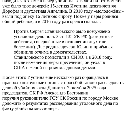
находился в храме в вечер убийства. У Юлии на тот момент
уже было трое дочерей: 15-летняя Иустина, девятилетняя
Дорофея и двухлетняя Ангелина. В 2010 году «молодожёны»
взяли под опеку 16-летнюю сироту. Позже у пары родился
общий ребёнок, а в 2016 году разгорелся скандал.
Против Сергея Станиловского было возбуждено
уголовное дело по ч. 3 ст. 135 УК РФ (развратные
действия, совершённые в отношении двух или
более лиц). Две родные дочери Юлии и приёмная
обвинили отчима в домогательствах.
Станиловского поместили в СИЗО, а в 2018 году,
после изменения меры пресечения, он уехал в
США с женой и тремя младшими детьми.
После этого Иустина ещё несколько раз обращалась в
правоохранительные органы с просьбой заново расследовать
дело об убийстве отца Даниила. 7 октября 2025 года
председатель СК РФ Александр Бастрыкин
поручил руководителю ГСУ СК России по городу Москве
доложить о результатах расследования уголовного дела по
факту убийства миссионера.