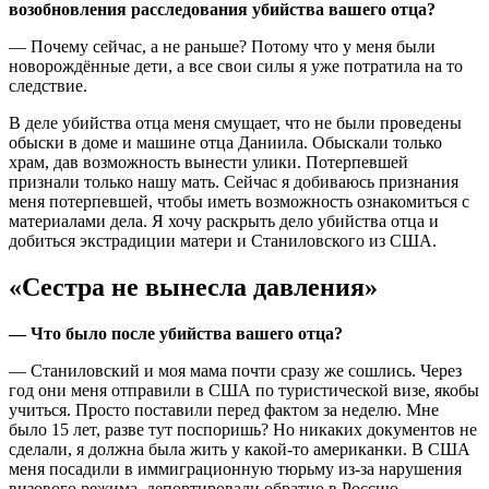
возобновления расследования убийства вашего отца?
— Почему сейчас, а не раньше? Потому что у меня были
новорождённые дети, а все свои силы я уже потратила на то
следствие.
В деле убийства отца меня смущает, что не были проведены
обыски в доме и машине отца Даниила. Обыскали только
храм, дав возможность вынести улики. Потерпевшей
признали только нашу мать. Сейчас я добиваюсь признания
меня потерпевшей, чтобы иметь возможность ознакомиться с
материалами дела. Я хочу раскрыть дело убийства отца и
добиться экстрадиции матери и Станиловского из США.
«Сестра не вынесла давления»
— Что было после убийства вашего отца?
— Станиловский и моя мама почти сразу же сошлись. Через
год они меня отправили в США по туристической визе, якобы
учиться. Просто поставили перед фактом за неделю. Мне
было 15 лет, разве тут поспоришь? Но никаких документов не
сделали, я должна была жить у какой-то американки. В США
меня посадили в иммиграционную тюрьму из-за нарушения
визового режима, депортировали обратно в Россию.