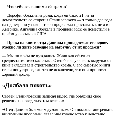
— Что сейчас с вашими сёстрами?
— Дорофея сбежала из дома, когда ей было 21, из-за
домогательств со стороны Станиловского — я только два года
назад недавно узнала, что он продолжал приставать к ним и в
Америке. Ангелина сбежала в прошлом году, её поместили в
приёмную семью в США.
— Права на книги отца Даниила принадлежат его вдове.
Можно ли жить безбедно на выручку от их продажи?
— Мы ни в чём не нуждались. Жили как обычная
среднестатистическая семья. Отец большую часть выручки от
книг вкладывал в строительство храма. С его смертью книги
стали популярнее, так что не исключено, что они приносят
хороший доход.
«Долбала похоть»
Сергей Станиловский записал видео, где объяснил своё
решение исповедаться тем вечером.
«Отец Даниил был моим духовником. Он помогал мне решать
внутренние проблемы, давал мне руководство к действию,