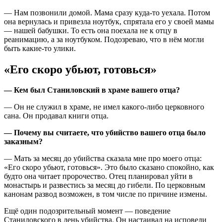
— Нам позвонили домой. Мама сразу куда-то уехала. Потом
она вернулась и привезла ноутбук, спрятала его у своей мамы
— нашей бабушки. То есть она поехала не к отцу в
реанимацию, а за ноутбуком. Подозреваю, что в нём могли
быть какие-то улики.
«Его скоро убьют, готовься»
— Кем был Станиловский в храме вашего отца?
— Он не служил в храме, не имел какого-либо церковного
сана. Он продавал книги отца.
— Почему вы считаете, что убийство вашего отца было
заказным?
— Мать за месяц до убийства сказала мне про моего отца:
«Его скоро убьют, готовься». Это было сказано спокойно, как
будто она читает пророчество. Отец планировал уйти в
монастырь и развестись за месяц до гибели. По церковным
канонам развод возможен, в том числе по причине измены.
Ещё один подозрительный момент — поведение
Станиловского в день убийства. Он настаивал на исповеди