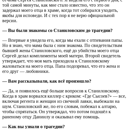
той самой минуты, как мне стало известно, что это он
задержал моего отца в храме, когда тот собирался уходить,
якобы для исповеди. И с тех пор я не верю официальной
версии.
— Вы были знакомы со Станиловским до трагедии?
— Впервые я увидела его, когда мы ехали с отпевания папы.
Но я знаю, что мама была с ним знакома. По свидетельствам
бывшей жены Станиловского, ещё до убийства моего отца
Сергей делал комплименты моей матери. Второй свидетель
утверждает, что моя мать приходила к Станиловскому
жаловаться на моего отца. Папа подозревал, что его жена и
его друг — любовники.
— Вам рассказывали, как всё произошло?
— Да, и появилось ещё больше вопросов к Станиловскому.
Когда в храм ворвался киллер с криком: «Где Сысоев?» — все,
включая регента и женщин из свечной лавки, выбежали на
шум. Станиловский же, по его словам, побежал к алтарю,
чтобы спрятаться. Он утверждал, что потом подошёл к
раненому отцу Даниилу и оказывал ему помощь.
— Как вы узнали о трагедии?