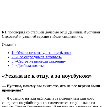
RT поговорил со старшей дочерью отца Даниила Иустиной
Сысоевой и узнал её версию гибели священника.
Оглавление
1.
«Уехала не к отцу, а за ноутбуком»
2.
«Его скоро убьют, готовься»
3.
«Сестра не вынесла давления»
4.
«Долбала похоть»
«Уехала не к отцу, а за ноутбуком»
— Иустина, почему вы считаете, что не все версии были
проверены?
— Я с самого начала наблюдала за поведением главного
свидетеля по убийству, а по совместительству — нашего
отчима Сергея Станиловского. Я видела его с первого дня, с