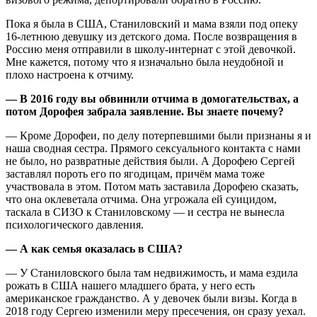
Пока я была в США, Станиловский и мама взяли под опеку
16-летнюю девушку из детского дома. После возвращения в
Россию меня отправили в школу-интернат c этой девочкой.
Мне кажется, потому что я изначально была неудобной и
плохо настроена к отчиму.
— В 2016 году вы обвинили отчима в домогательствах, а
потом Дорофея забрала заявление. Вы знаете почему?
— Кроме Дорофеи, по делу потерпевшими были признаны я и
наша сводная сестра. Прямого сексуального контакта с нами
не было, но развратные действия были. А Дорофею Сергей
заставлял пороть его по ягодицам, причём мама тоже
участвовала в этом. Потом мать заставила Дорофею сказать,
что она оклеветала отчима. Она угрожала ей суицидом,
таскала в СИЗО к Станиловскому — и сестра не вынесла
психологического давления.
— А как семья оказалась в США?
— У Станиловского была там недвижимость, и мама ездила
рожать в США нашего младшего брата, у него есть
американское гражданство. А у девочек были визы. Когда в
2018 году Сергею изменили меру пресечения, он сразу уехал.