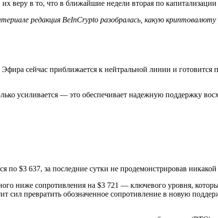
 их веру в то, что в ближайшие недели вторая по капитализаци
териале редакция BeInCrypto разобралась, какую криптовалюту к
Эфира сейчас приближается к нейтральной линии и готовится пе
олько усиливается — это обеспечивает надежную поддержку вос
ся по $3 637, за последние сутки не продемонстрировав никако
ого ниже сопротивления на $3 721 — ключевого уровня, которы
ит сил превратить обозначенное сопротивление в новую поддержк