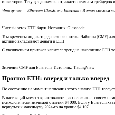
инвесторов. Текущая динамика отражает оптимизм трейдеров и
Что лучше — Ethereum Classic или Ethereum? В этом свежем ма
Чистый отток ETH бирж. Источник: Glassnode
Тем временем индикатор денежного потока Чайкина (CMF) для 
активно вкладывают деньги в ETH.
С увеличением притоков капитала тренд на накопление ETH т
Значения CMF для Ethereum. Источник: TradingView
Прогноз ETH: вперед и только вперед
По состоянию на момент написания этого анализа ETH торгует
В настоящий момент криптовалюта расположилась совсем немн
психологически значимой отметки $4 000. Если у Ethereum хват
вернуться к максимуму 2024-го на уровне $4 107.