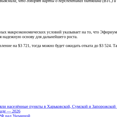
выяснила, что говорят карты о перспективах биткоина (BTC) и 
ных макроэкономических условий указывает на то, что Эфириум 
я надежную основу для дальнейшего роста.
ление на $3 721, тогда можно будет ожидать отката до $3 524. 
яли населённые пункты в Харьковской, Сумской и Запорожской 
аде — 2026
 РФ над Украиной