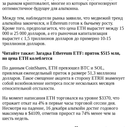
за рынком криптовалют, многие из которых прогнозируют
оптимистичное будущее для альткоина.
Между тем, наблюдатели рынка заявили, что медвежий тренд
альткойна закончился, и Ethereum готов к бычьему росту.
Кроме того, предполагается, что цена ETH вырастет между 15
000 и 25 000 долларов, а его рыночная капитализация
вырастет с 1,5 триллионов долларов до примерно 10-15
триллионов долларов.
Читайте также: Загадка Ethereum ETF: приток $515 млн,
но цена ETH колеблется
По данным CoinShares, ETH превзошел BTC и SOL,
привлекая еженедельный приток в размере 51,3 миллиона
долларов. Такое смещение акцента в сторону ETRH знаменует
собой возобновление интереса после нескольких месяцев
относительной отсталости.
На момент написания ETH торговался на уровне $3370, что
отражает откат на 4% в первые часы торговой сессии дня.
Несмотря на падение, 16 декабря альткойн достиг годового
максимума в $4109, отметив прирост на 74% менее чем за
шесть недель.