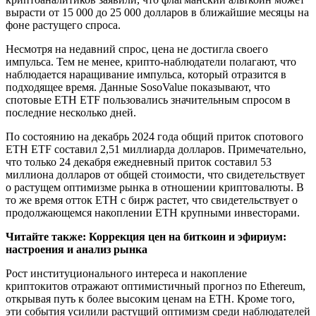
вырасти от 15 000 до 25 000 долларов в ближайшие месяцы на
фоне растущего спроса.
Несмотря на недавний спрос, цена не достигла своего
импульса. Тем не менее, крипто-наблюдатели полагают, что
наблюдается наращивание импульса, который отразится в
подходящее время. Данные SosoValue показывают, что
спотовые ETH ETF пользовались значительным спросом в
последние несколько дней.
По состоянию на декабрь 2024 года общий приток спотового
ETH ETF составил 2,51 миллиарда долларов. Примечательно,
что только 24 декабря ежедневный приток составил 53
миллиона долларов от общей стоимости, что свидетельствует
о растущем оптимизме рынка в отношении криптовалюты. В
то же время отток ETH с бирж растет, что свидетельствует о
продолжающемся накоплении ETH крупными инвесторами.
Читайте также:
Коррекция цен на биткоин и эфириум:
настроения и анализ рынка
Рост институционального интереса и накопление
криптокитов отражают оптимистичный прогноз по Ethereum,
открывая путь к более высоким ценам на ETH. Кроме того,
эти события усилили растущий оптимизм среди наблюдателей