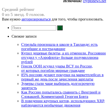
Источник:
cryptonews.net
Средний рейтинг
0 из 5 звезд. 0 голосов.
Вам нужно
авторизироваться
для того, чтобы проголосовать.
Свежие записи
Стрельба произошла в школе в Таиланде: есть
погибшие и пострадавшие
Купил дешевые билеты, а их отменили. Россиянин
отсудил у «Аэрофлота» больше полумиллиона
рублей
Генсек ООН осудил удары ВСУ по России,
от которых погибли мирные граждане
85% россиян делают покупки на маркетплейсах в
первый же день после зачисления зарплаты
Зумеры стали чаще выбирать долгосрочную
занятость
Как Россию попытались сравнить с Венгрией и
Словакией. Комментарий Георгия Бовта
В поведении крупных китов, использующих XRP,
наблюдаются необычные движения