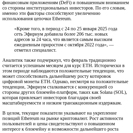
финансовым приложениям (DeFi) и повышенным вниманием
со стороны институциональных инвесторов. По его словам,
именно эти факторы способствуют увеличению
использования цепочки Ethereum.
«Кроме того, в период с 24 по 25 января 2025 года
сеть Эфириум добавила более 206 тыс. новых
адресов за 24 часа, что является самым высоким
ежедневным приростом с октября 2022 года», —
отметил специалист.
Аналитик также подчеркнул, что февраль традиционно
считается успешным месяцем для курс ETH. Исторически в
этом периоде наблюдаются положительные тенденции, что
может способствовать дальнейшему росту котировок
цифровой монеты ETH. Однако, несмотря на положительные
тенденции, Эфириум сталкивается с конкуренцией со
стороны других блокчейн-платформ, таких как Solana (SOL),
которая привлекает инвесторов благодаря своей
масштабируемости и низким транзакционным издержкам.
В целом, текущие показатели указывают на укрепление
позиций Ethereum на рынке криптовалют. Рост активности
пользователей и цены свидетельствуют о повышенном
интересе к блокчейну и возможности дальнейшего роста