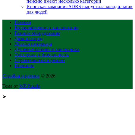
пенсию имеют несколько категорий
Японская компания SDRS выпустила холодильник
для людей
Главная
Водоснабжение и канализация
Газовое оборудование
Дача и огород
Дизайн интерьера
Душевые кабины и сантехника
Электрика и безопасность
Строительство и ремонт
Полезное
Стройка и ремонт
© 2026
Тема от
WP Puzzle
➤