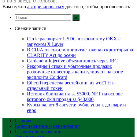
0 из 5 звезд. 0 голосов.
Вам нужно
авторизироваться
для того, чтобы проголосовать.
Свежие записи
Circle расширяет USDC в экосистему OKX с
запуском X Layer
В США отложили принятие закона о крипторынке
CLARITY Act до осени
Cardano и Injective объединились через IBC
Рекордный страх и убыточные продажи:
розничные инвесторы капитулируют на фоне
эксплойта Coldcard
Ether.fi перенесла рестейкинг из weETH в
отдельный токен
История бриллианта за $5000, NFT на основе
которого был продан за $43,000
Курсы валют 8 августа: рубль упал к доллару и
евро
Главная
Водоснабжение и канализация
Газовое оборудование