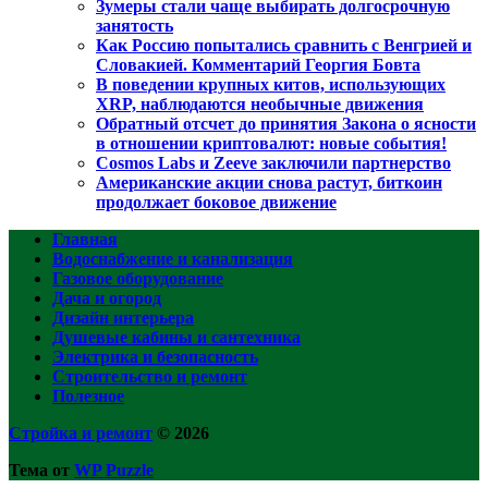
Зумеры стали чаще выбирать долгосрочную
занятость
Как Россию попытались сравнить с Венгрией и
Словакией. Комментарий Георгия Бовта
В поведении крупных китов, использующих
XRP, наблюдаются необычные движения
Обратный отсчет до принятия Закона о ясности
в отношении криптовалют: новые события!
Cosmos Labs и Zeeve заключили партнерство
Американские акции снова растут, биткоин
продолжает боковое движение
Главная
Водоснабжение и канализация
Газовое оборудование
Дача и огород
Дизайн интерьера
Душевые кабины и сантехника
Электрика и безопасность
Строительство и ремонт
Полезное
Стройка и ремонт
© 2026
Тема от
WP Puzzle