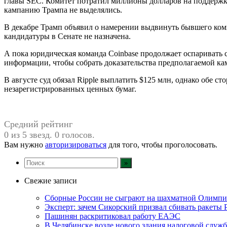
главы SEC. Комитет потратил миллионы долларов на поддержк
кампанию Трампа не выделялись.
В декабре Трамп объявил о намерении выдвинуть бывшего коми
кандидатуры в Сенате не назначена.
А пока юридическая команда Coinbase продолжает оспаривать 
информации, чтобы собрать доказательства предполагаемой к
В августе суд обязал Ripple выплатить $125 млн, однако обе 
незарегистрированных ценных бумаг.
Средний рейтинг
0 из 5 звезд. 0 голосов.
Вам нужно
авторизироваться
для того, чтобы проголосовать.
Свежие записи
Сборные России не сыграют на шахматной Олимпи
Эксперт: зачем Сикорский призвал сбивать ракеты
Пашинян раскритиковал работу ЕАЭС
В Челябинске возле нового здания налоговой служ