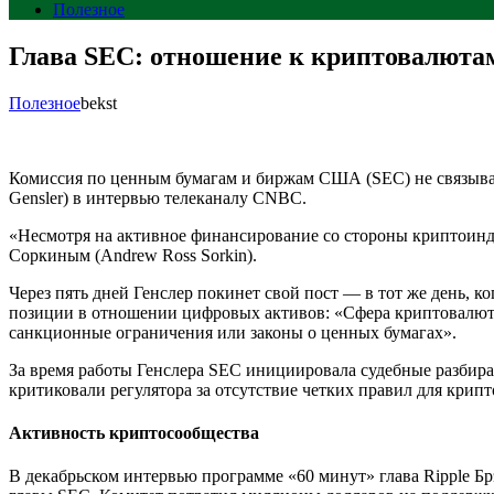
Полезное
Глава SEC: отношение к криптовалютам
Полезное
bekst
Комиссия по ценным бумагам и биржам США (SEC) не связывает
Gensler) в интервью телеканалу CNBC.
«Несмотря на активное финансирование со стороны криптоинду
Соркиным (Andrew Ross Sorkin).
Через пять дней Генслер покинет свой пост — в тот же день, 
позиции в отношении цифровых активов: «Сфера криптовалют 
санкционные ограничения или законы о ценных бумагах».
За время работы Генслера SEC инициировала судебные разбират
критиковали регулятора за отсутствие четких правил для крип
Активность криптосообщества
В декабрьском интервью программе «60 минут» глава Ripple Брэд