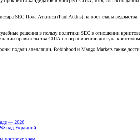
у прокрипто-кандидатов в Конгресс США, хотя, согласно данны
ссара SEC Пола Аткинса (Paul Atkins) на пост главы ведомств
судебные решения в пользу политики SEC в отношении криптовал
ампании правительства США по ограничению доступа криптоком
стороны подали апелляции. Robinhood и Mango Markets также дос
аде — 2026
 РФ над Украиной
бы построят храм