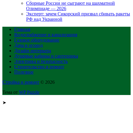
Сборные России не сыграют на шахматной
Олимпиаде — 2026
Эксперт: зачем Сикорский призвал сбивать ракеты
РФ над Украиной
Главная
Водоснабжение и канализация
Газовое оборудование
Дача и огород
Дизайн интерьера
Душевые кабины и сантехника
Электрика и безопасность
Строительство и ремонт
Полезное
Стройка и ремонт
© 2026
Тема от
WP Puzzle
➤