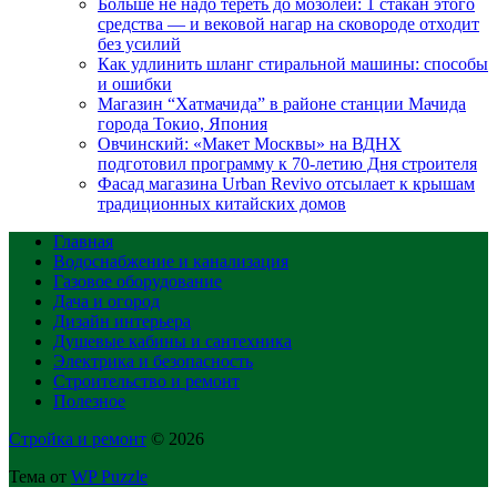
Больше не надо тереть до мозолей: 1 стакан этого
средства — и вековой нагар на сковороде отходит
без усилий
Как удлинить шланг стиральной машины: способы
и ошибки
Магазин “Хатмачида” в районе станции Мачида
города Токио, Япония
Овчинский: «Макет Москвы» на ВДНХ
подготовил программу к 70-летию Дня строителя
Фасад магазина Urban Revivo отсылает к крышам
традиционных китайских домов
Главная
Водоснабжение и канализация
Газовое оборудование
Дача и огород
Дизайн интерьера
Душевые кабины и сантехника
Электрика и безопасность
Строительство и ремонт
Полезное
Стройка и ремонт
© 2026
Тема от
WP Puzzle