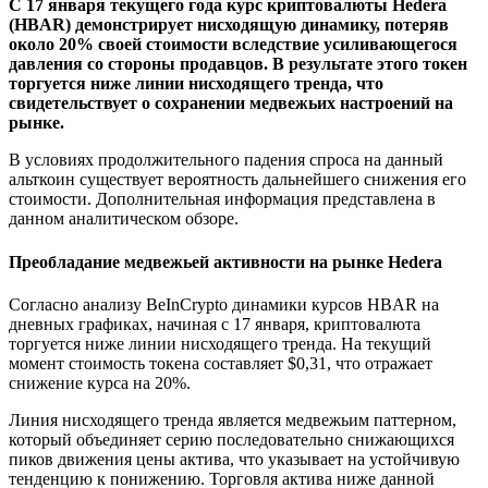
С 17 января текущего года курс криптовалюты Hedera
(HBAR) демонстрирует нисходящую динамику, потеряв
около 20% своей стоимости вследствие усиливающегося
давления со стороны продавцов. В результате этого токен
торгуется ниже линии нисходящего тренда, что
свидетельствует о сохранении медвежьих настроений на
рынке.
В условиях продолжительного падения спроса на данный
альткоин существует вероятность дальнейшего снижения его
стоимости. Дополнительная информация представлена в
данном аналитическом обзоре.
Преобладание медвежьей активности на рынке Hedera
Согласно анализу BeInCrypto динамики курсов HBAR на
дневных графиках, начиная с 17 января, криптовалюта
торгуется ниже линии нисходящего тренда. На текущий
момент стоимость токена составляет $0,31, что отражает
снижение курса на 20%.
Линия нисходящего тренда является медвежьим паттерном,
который объединяет серию последовательно снижающихся
пиков движения цены актива, что указывает на устойчивую
тенденцию к понижению. Торговля актива ниже данной