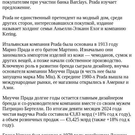
покупателям при участии банка Barclays. Prada изучает
предложение.
Prada не единственный претендент на модный дом, среди
других сторон, интересовавшихся покупкой, издание
называет холдинг семьи Аньелли-Элканн Exor и компанию
Kering.
Итальянская компания Prada была основана в 1913 году
Марио Прада и его братом Мартино. Изначально они
занимались импортом изделий из кожи — чемоданов, сумок и
других вещей, а позже начали собственное производство.
Ключевую роль в развитии бренда сыграла дизайнер, внучка
основателя компании Миуччи Прада (в честь нее была
запущена марка Miu Miu). К середине 1980-х Prada вышла на
международные рынки, ее магазины открылись в Америке и
Азии.
Миуччи Прада долгие годы остается главным дизайнером
бренда и со-руководителем компании вместе со своим мужем
Патрицио Бертелли. По итогам девяти месяцев 2024 года
чистая выручка Prada составила €3,83 млрд (+18% год к году),
а объем розничных продаж — €3,425 млрд (также +18% год к
году).