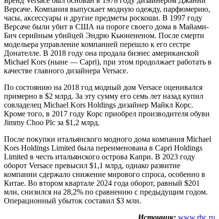
Бренд Versace был основан в 1978 году дизайнером Джанни
Версаче. Компания выпускает модную одежду, парфюмерию,
часы, аксессуары и другие предметы роскоши. В 1997 году
Версаче были убит в США на пороге своего дома в Майами-
Бич серийным убийцей Эндрю Кьюнененом. После смерти
модельера управление компанией перешло к его сестре
Донателле. В 2018 году она продала бизнес американской
Michael Kors (ныне — Capri), при этом продолжает работать в
качестве главного дизайнера Versace.
По состоянию на 2018 год модный дом Versace оценивался
примерно в $2 млрд. За эту сумму его семь лет назад купил
совладелец Michael Kors Holdings дизайнер Майкл Корс.
Кроме того, в 2017 году Корс приобрел производителя обуви
Jimmy Choo Plc за $1,2 млрд.
После покупки итальянского модного дома компания Michael
Kors Holdings Limited была переименована в Capri Holdings
Limited в честь итальянского острова Капри. В 2023 году
оборот Versace превысил $1,1 млрд, однако развитие
компании сдержало снижение мирового спроса, особенно в
Китае. Во втором квартале 2024 года оборот, равный $201
млн, снизился на 28,2% по сравнению с предыдущим годом.
Операционный убыток составил $3 млн.
Источник:
www.rbc.ru