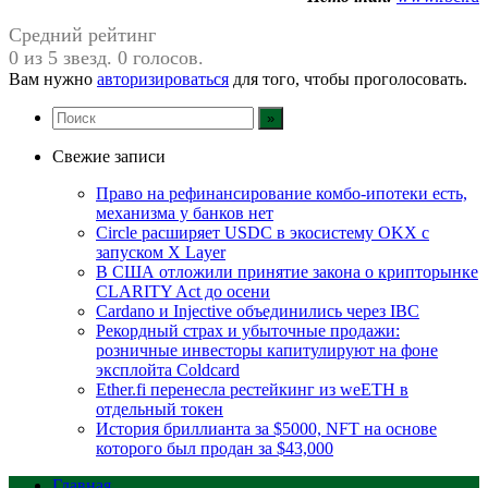
Средний рейтинг
0 из 5 звезд. 0 голосов.
Вам нужно
авторизироваться
для того, чтобы проголосовать.
Свежие записи
Право на рефинансирование комбо-ипотеки есть,
механизма у банков нет
Circle расширяет USDC в экосистему OKX с
запуском X Layer
В США отложили принятие закона о крипторынке
CLARITY Act до осени
Cardano и Injective объединились через IBC
Рекордный страх и убыточные продажи:
розничные инвесторы капитулируют на фоне
эксплойта Coldcard
Ether.fi перенесла рестейкинг из weETH в
отдельный токен
История бриллианта за $5000, NFT на основе
которого был продан за $43,000
Главная