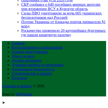
Праздники 6 августа 2026 года
СКР сообщил о 640 погибших мирных жителях
при вторжении ВСУ в Курскую область
Силы ПВО уничтожили за ночь 605 украинских
беспилотников над Россией
Потери Украины от блокады портов превысили $1
млрд
Роскачество проверило 20 крупнейших бургерных:
где нашли кишечную палочку
Главная
Водоснабжение и канализация
Газовое оборудование
Дача и огород
Дизайн интерьера
Душевые кабины и сантехника
Электрика и безопасность
Строительство и ремонт
Полезное
Стройка и ремонт
© 2026
Тема от
WP Puzzle
➤