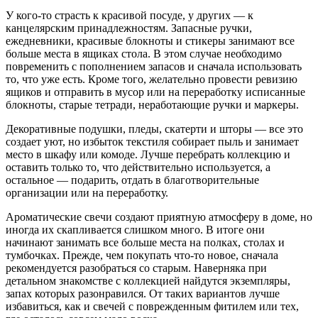
У кого-то страсть к красивой посуде, у других — к
канцелярским принадлежностям. Запасные ручки,
ежедневники, красивые блокноты и стикеры занимают все
больше места в ящиках стола. В этом случае необходимо
повременить с пополнением запасов и сначала использовать
то, что уже есть. Кроме того, желательно провести ревизию
ящиков и отправить в мусор или на переработку исписанные
блокноты, старые тетради, неработающие ручки и маркеры.
Декоративные подушки, пледы, скатерти и шторы — все это
создает уют, но избыток текстиля собирает пыль и занимает
место в шкафу или комоде. Лучше перебрать коллекцию и
оставить только то, что действительно используется, а
остальное — подарить, отдать в благотворительные
организации или на переработку.
Ароматические свечи создают приятную атмосферу в доме, но
иногда их скапливается слишком много. В итоге они
начинают занимать все больше места на полках, столах и
тумбочках. Прежде, чем покупать что-то новое, сначала
рекомендуется разобраться со старым. Наверняка при
детальном знакомстве с коллекцией найдутся экземпляры,
запах которых разонравился. От таких вариантов лучше
избавиться, как и свечей с поврежденным фитилем или тех,