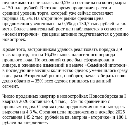
недвижимости снизилась на 0,5% и составила на конец марта
– 150 тыс. рублей. В это же время продолжает расти и
средний уровень торга, который уже сейчас составляет
порядка 10,5%. На вторичном рынке средняя цена
предложения увеличилась на 0,5% до 130,7 тыс. рублей за кв.
метр. Более значительный рост цен наблюдается в сегменте
«новой вторички», где цены активно подтягиваются к уровню
новостроек.
Кроме того, застройщикам удалось реализовать порядка 3,9
тыс. квартир, что на 16,4% выше аналогичного периода
прошлого года. Но основной спрос был сформирован в
январе, в ожидание изменений в выдаче «Семейной ипотеки»,
в последующие месяцы количество сделок уменьшилось сразу
в два раза. Вторичный рынок, наоборот, начал забирать свою
долю обратно – 35% всех сделок пришлось на данный
сегмент.
Число проданных квартир в новостройках Новосибирска за I
квартал 2026 составило 4,4 тыс., –5% по сравнению с
прошлым годом. Средняя цена предложения по жилью здесь
выросла на 4,3 %. Средняя цена предложения в декабре 2025
составила 145,2 тыс. рублей за кв. метр на «вторичке» и 180,1
рублей на «первичке».