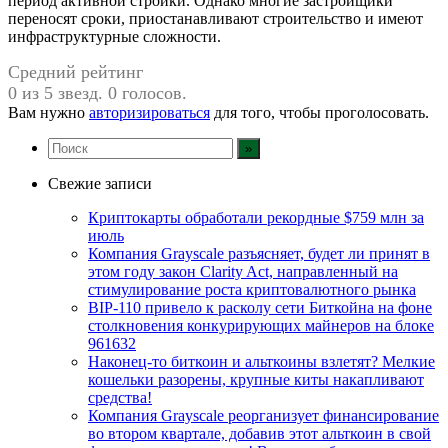
период активной стройки. Однако многие застройщики
переносят сроки, приостанавливают строительство и имеют
инфраструктурные сложности.
Средний рейтинг
0 из 5 звезд. 0 голосов.
Вам нужно
авторизироваться
для того, чтобы проголосовать.
Свежие записи
Криптокарты обработали рекордные $759 млн за
июль
Компания Grayscale разъясняет, будет ли принят в
этом году закон Clarity Act, направленный на
стимулирование роста криптовалютного рынка
BIP-110 привело к расколу сети Биткойна на фоне
столкновения конкурирующих майнеров на блоке
961632
Наконец-то биткоин и альткоины взлетят? Мелкие
кошельки разорены, крупные киты накапливают
средства!
Компания Grayscale реорганизует финансирование
во втором квартале, добавив этот альткоин в свой