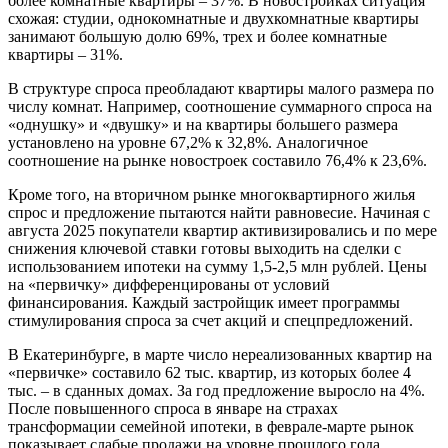
более комнатные квартиры – 37%. В новостройках ситуация
схожая: студии, однокомнатные и двухкомнатные квартиры
занимают большую долю 69%, трех и более комнатные
квартиры – 31%.
В структуре спроса преобладают квартиры малого размера по
числу комнат. Например, соотношение суммарного спроса на
«однушку» и «двушку» и на квартиры большего размера
установлено на уровне 67,2% к 32,8%. Аналогичное
соотношение на рынке новостроек составило 76,4% к 23,6%.
Кроме того, на вторичном рынке многоквартирного жилья
спрос и предложение пытаются найти равновесие. Начиная с
августа 2025 покупатели квартир активизировались и по мере
снижения ключевой ставки готовы выходить на сделки с
использованием ипотеки на сумму 1,5-2,5 млн рублей. Цены
на «первичку» дифференцированы от условий
финансирования. Каждый застройщик имеет программы
стимулирования спроса за счет акций и спецпредложений.
В Екатеринбурге, в марте число нереализованных квартир на
«первичке» составило 62 тыс. квартир, из которых более 4
тыс. – в сданных домах. За год предложение выросло на 4%.
После повышенного спроса в январе на страхах
трансформации семейной ипотеки, в феврале-марте рынок
показывает слабые продажи на уровне прошлого года.