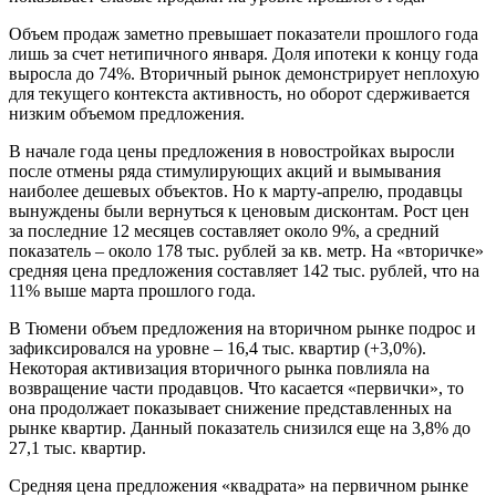
Объем продаж заметно превышает показатели прошлого года
лишь за счет нетипичного января. Доля ипотеки к концу года
выросла до 74%. Вторичный рынок демонстрирует неплохую
для текущего контекста активность, но оборот сдерживается
низким объемом предложения.
В начале года цены предложения в новостройках выросли
после отмены ряда стимулирующих акций и вымывания
наиболее дешевых объектов. Но к марту-апрелю, продавцы
вынуждены были вернуться к ценовым дисконтам. Рост цен
за последние 12 месяцев составляет около 9%, а средний
показатель – около 178 тыс. рублей за кв. метр. На «вторичке»
средняя цена предложения составляет 142 тыс. рублей, что на
11% выше марта прошлого года.
В Тюмени объем предложения на вторичном рынке подрос и
зафиксировался на уровне – 16,4 тыс. квартир (+3,0%).
Некоторая активизация вторичного рынка повлияла на
возвращение части продавцов. Что касается «первички», то
она продолжает показывает снижение представленных на
рынке квартир. Данный показатель снизился еще на 3,8% до
27,1 тыс. квартир.
Средняя цена предложения «квадрата» на первичном рынке