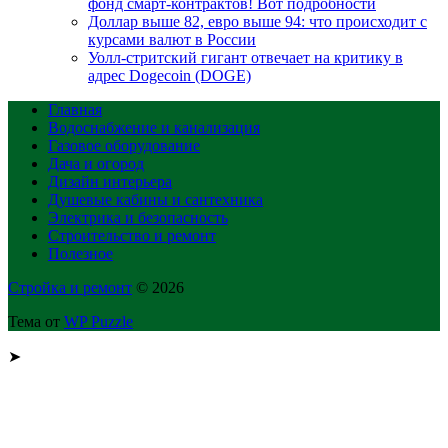
фонд смарт-контрактов! Вот подробности
Доллар выше 82, евро выше 94: что происходит с
курсами валют в России
Уолл-стритский гигант отвечает на критику в
адрес Dogecoin (DOGE)
Главная
Водоснабжение и канализация
Газовое оборудование
Дача и огород
Дизайн интерьера
Душевые кабины и сантехника
Электрика и безопасность
Строительство и ремонт
Полезное
Стройка и ремонт
© 2026
Тема от
WP Puzzle
➤