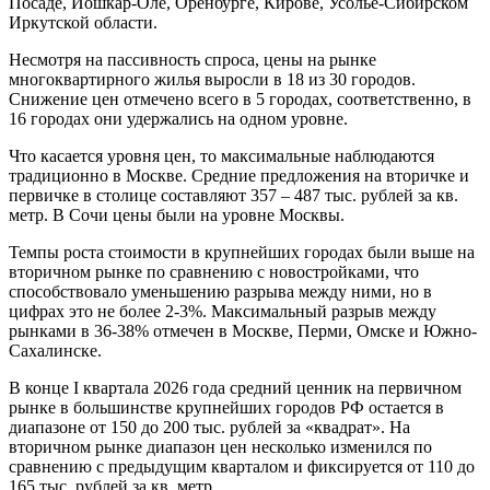
Посаде, Йошкар-Оле, Оренбурге, Кирове, Усолье-Сибирском
Иркутской области.
Несмотря на пассивность спроса, цены на рынке
многоквартирного жилья выросли в 18 из 30 городов.
Снижение цен отмечено всего в 5 городах, соответственно, в
16 городах они удержались на одном уровне.
Что касается уровня цен, то максимальные наблюдаются
традиционно в Москве. Средние предложения на вторичке и
первичке в столице составляют 357 – 487 тыс. рублей за кв.
метр. В Сочи цены были на уровне Москвы.
Темпы роста стоимости в крупнейших городах были выше на
вторичном рынке по сравнению с новостройками, что
способствовало уменьшению разрыва между ними, но в
цифрах это не более 2-3%. Максимальный разрыв между
рынками в 36-38% отмечен в Москве, Перми, Омске и Южно-
Сахалинске.
В конце I квартала 2026 года средний ценник на первичном
рынке в большинстве крупнейших городов РФ остается в
диапазоне от 150 до 200 тыс. рублей за «квадрат». На
вторичном рынке диапазон цен несколько изменился по
сравнению с предыдущим кварталом и фиксируется от 110 до
165 тыс. рублей за кв. метр.