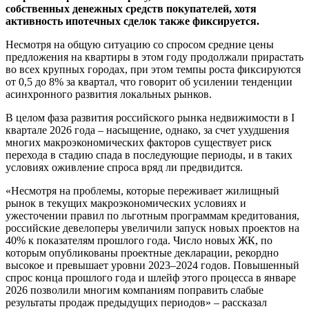
собственных денежных средств покупателей, хотя
активность ипотечных сделок также фиксируется.
Несмотря на общую ситуацию со спросом средние цены
предложения на квартиры в этом году продолжали прирастать
во всех крупных городах, при этом темпы роста фиксируются
от 0,5 до 8% за квартал, что говорит об усилении тенденции
асинхронного развития локальных рынков.
В целом фаза развития российского рынка недвижимости в I
квартале 2026 года – насыщение, однако, за счет ухудшения
многих макроэкономических факторов существует риск
перехода в стадию спада в последующие периоды, и в таких
условиях оживление спроса вряд ли предвидится.
«Несмотря на проблемы, которые переживает жилищный
рынок в текущих макроэкономических условиях и
ужесточении правил по льготным программам кредитования,
российские девелоперы увеличили запуск новых проектов на
40% к показателям прошлого года. Число новых ЖК, по
которым опубликованы проектные декларации, рекордно
высокое и превышает уровни 2023–2024 годов. Повышенный
спрос конца прошлого года и шлейф этого процесса в январе
2026 позволили многим компаниям поправить слабые
результаты продаж предыдущих периодов» – рассказал