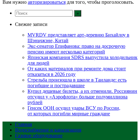
Вам нужно
авторизироваться
для того, чтобы проголосовать.
Свежие записи
MVRDV представляет арт-деревню Бихайлоу в
Шэньчжэне, Китай
Экс-сенатор Епифанова: право на досрочную
пенсию имеют несколько категорий
Японская компания SDRS выпустила холодильник
для людей
От каких материалов при ремонте дома стоит
отказаться в 2026 году
Стрельба произошла в школе в Таиланде: есть
погибшие и пострадавшие
Купил дешевые билеты, а их отменили. Россиянин
отсудил у «Аэрофлота» больше полумиллиона
рублей
Генсек ООН осудил удары ВСУ по России,
от которых погибли мирные граждане
Главная
Водоснабжение и канализация
Газовое оборудование