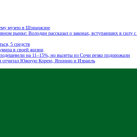
сему музею в Шэньчжэне
ном рынке: Володин рассказал о законах, вступающих в силу с 
ься, 5 средств
умира в своей жизни
подешевели на 11–15%, но вылеты из Сочи резко подорожали
 и отчитал Южную Корею, Японию и Израиль