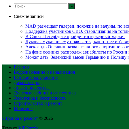
Свежие записи
MAD размещает галереи, похожие на валуны, по в
Поддержка участников СВО, стабилизация на топлив
В Санкт-Петербурге пройдет интерьерный маркет
Луковая муха: почему появляется, как от нее избавит
Александр Овечкин назвал главного спортивного к
На фоне осенних распродаж авиабилеты по России 
Может дать: Зеленский высек Германию и Польшу
Главная
Водоснабжение и канализация
Газовое оборудование
Дача и огород
Дизайн интерьера
Душевые кабины и сантехника
Электрика и безопасность
Строительство и ремонт
Полезное
Стройка и ремонт
© 2026
Тема от
WP Puzzle