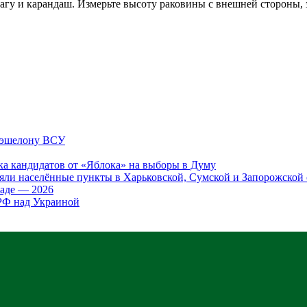
магу и карандаш. Измерьте высоту раковины с внешней стороны, 
у эшелону ВСУ
ка кандидатов от «Яблока» на выборы в Думу
яли населённые пункты в Харьковской, Сумской и Запорожской 
аде — 2026
 РФ над Украиной