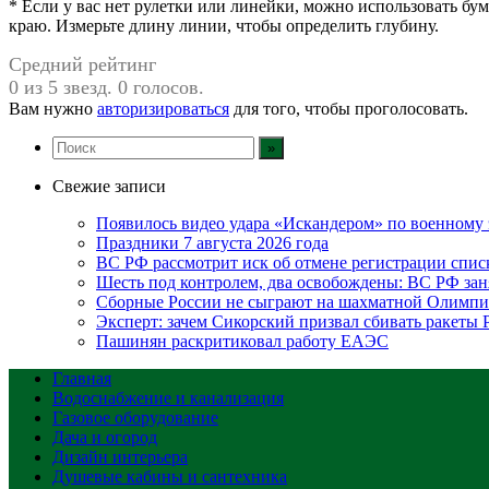
* Если у вас нет рулетки или линейки, можно использовать бу
краю. Измерьте длину линии, чтобы определить глубину.
Средний рейтинг
0 из 5 звезд. 0 голосов.
Вам нужно
авторизироваться
для того, чтобы проголосовать.
Свежие записи
Появилось видео удара «Искандером» по военном
Праздники 7 августа 2026 года
ВС РФ рассмотрит иск об отмене регистрации спис
Шесть под контролем, два освобождены: ВС РФ зан
Сборные России не сыграют на шахматной Олимпи
Эксперт: зачем Сикорский призвал сбивать ракеты
Пашинян раскритиковал работу ЕАЭС
Главная
Водоснабжение и канализация
Газовое оборудование
Дача и огород
Дизайн интерьера
Душевые кабины и сантехника