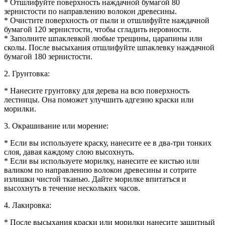
* Отшлифуйте поверхность наждачной бумагой 80
зернистости по направлению волокон древесины.
* Очистите поверхность от пыли и отшлифуйте наждачной
бумагой 120 зернистости, чтобы сгладить неровности.
* Заполните шпаклевкой любые трещины, царапины или
сколы. После высыхания отшлифуйте шпаклевку наждачной
бумагой 180 зернистости.
2. Грунтовка:
* Нанесите грунтовку для дерева на всю поверхность
лестницы. Она поможет улучшить адгезию краски или
морилки.
3. Окрашивание или морение:
* Если вы используете краску, нанесите ее в два-три тонких
слоя, давая каждому слою высохнуть.
* Если вы используете морилку, нанесите ее кистью или
валиком по направлению волокон древесины и сотрите
излишки чистой тканью. Дайте морилке впитаться и
высохнуть в течение нескольких часов.
4. Лакировка:
* После высыхания краски или морилки нанесите защитный