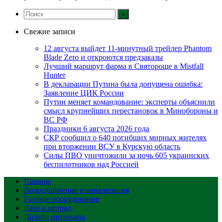
Свежие записи
12 августа выйдет 11-минутный трейлер Phantom
Blade Zero и откроются предзаказы
Лучший маршрут фарма в Святороще в Mistfall
Hunter
В декларации Путина была допущена ошибка:
Заявление ЦИК России
Путин меняет командование: эксперты объяснили
смысл крупнейших перестановок в Минобороны и
ВС РФ
Праздники 6 августа 2026 года
СКР сообщил о 640 погибших мирных жителях
при вторжении ВСУ в Курскую область
Силы ПВО уничтожили за ночь 605 украинских
беспилотников над Россией
Главная
Водоснабжение и канализация
Газовое оборудование
Дача и огород
Дизайн интерьера