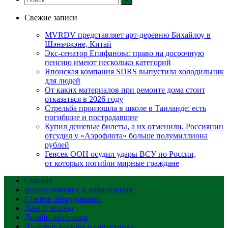
Свежие записи
MVRDV представляет арт-деревню Бихайлоу в
Шэньчжэне, Китай
Экс-сенатор Епифанова: право на досрочную
пенсию имеют несколько категорий
Японская компания SDRS выпустила холодильник
для людей
От каких материалов при ремонте дома стоит
отказаться в 2026 году
Стрельба произошла в школе в Таиланде: есть
погибшие и пострадавшие
Купил дешевые билеты, а их отменили. Россиянин
отсудил у «Аэрофлота» больше полумиллиона
рублей
Генсек ООН осудил удары ВСУ по России,
от которых погибли мирные граждане
Главная
Водоснабжение и канализация
Газовое оборудование
Дача и огород
Дизайн интерьера
Душевые кабины и сантехника