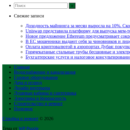
Свежие записи
Доходность майнинга за месяц выросла на 10%. Ско
Uniswap представила платформу для выпуска мем-т
Новое предложение Ethereum предусматривает сокр
В ЕС мошенники выдают себя за чиновников и ли
Оплата криптовалютой в аэропортах Дубая: покупки
Горячекатаные стальные трубы бесшовные и электр
Бухгалтерские услуги и налоговое консультирование
Главная
Водоснабжение и канализация
Газовое оборудование
Дача и огород
Дизайн интерьера
Душевые кабины и сантехника
Электрика и безопасность
Строительство и ремонт
Полезное
Стройка и ремонт
© 2026
Тема от
WP Puzzle