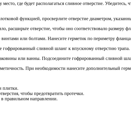
 место, где будет располагаться сливное отверстие. Убедитесь, 
олотковой функцией, просверлите отверстие диаметром, указанн
ило, расширьте отверстие, чтобы оно соответствовало размеру фл
го винтами или болтами. Нанесите герметик по периметру фланца
 гофрированный сливной шланг к впускному отверстию трапа. 
е раковины или ванны. Подсоедините гофрированный сливной шл
ерметичность. При необходимости нанесите дополнительный герм
и плитки.
верстия, чтобы предотвратить протечки.
а в правильном направлении.