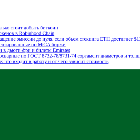
лько стоит добыть биткоин
окенов в Robinhood Chain
ащение эмиссии до нуля, если объем стекинга ETH достигнет $1
цензированные по MiCA биржи
 в дьюти-фри и билеты Emirates
осварные по ГОСТ 8732-78/8731-74 сортамент диаметров и тол
: что входит в работу и от чего зависит стоимость