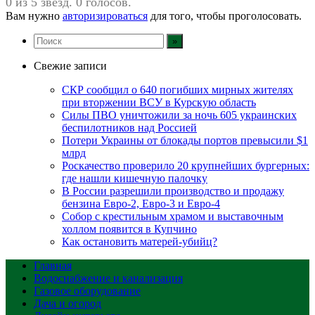
0 из 5 звезд. 0 голосов.
Вам нужно
авторизироваться
для того, чтобы проголосовать.
Свежие записи
СКР сообщил о 640 погибших мирных жителях
при вторжении ВСУ в Курскую область
Силы ПВО уничтожили за ночь 605 украинских
беспилотников над Россией
Потери Украины от блокады портов превысили $1
млрд
Роскачество проверило 20 крупнейших бургерных:
где нашли кишечную палочку
В России разрешили производство и продажу
бензина Евро-2, Евро-3 и Евро-4
Собор с крестильным храмом и выставочным
холлом появится в Купчино
Как остановить матерей-убийц?
Главная
Водоснабжение и канализация
Газовое оборудование
Дача и огород