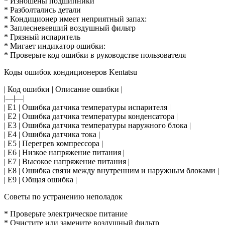
* Изношены подшипники
* Разболтались детали
* Кондиционер имеет неприятный запах:
* Заплесневевший воздушный фильтр
* Грязный испаритель
* Мигает индикатор ошибки:
* Проверьте код ошибки в руководстве пользователя
Коды ошибок кондиционеров Kentatsu
| Код ошибки | Описание ошибки |
|—|—|
| E1 | Ошибка датчика температуры испарителя |
| E2 | Ошибка датчика температуры конденсатора |
| E3 | Ошибка датчика температуры наружного блока |
| E4 | Ошибка датчика тока |
| E5 | Перегрев компрессора |
| E6 | Низкое напряжение питания |
| E7 | Высокое напряжение питания |
| E8 | Ошибка связи между внутренним и наружным блоками |
| E9 | Общая ошибка |
Советы по устранению неполадок
* Проверьте электрическое питание
* Очистите или замените воздушный фильтр