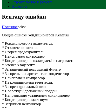
Строительство и ремонт
Полезное
Кентацу ошибки
Полезное
bekst
Общие ошибки кондиционеров Kentatsu
* Кондиционер не включается:
* Отключено питание
* Сгорел предохранитель
* Неисправен контроллер
* Кондиционер не охлаждает/не нагревает:
* Утечка хладагента
* Загрязненный воздушный фильтр
* Засорены испаритель или конденсатор
* Неисправен компрессор
* Из кондиционера течет вода:
* Засорен дренажный шланг
* Поврежден дренажный поддон
* Неправильно установлен кондиционер
* Кондиционер издает шум:
* Загрязнен вентилятор