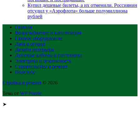
Купил дешевые билеты, а их отменили. Россиянин
отсудил у «Аэрофлота» больше полумиллиона
рублей
Главная
Водоснабжение и канализация
Газовое оборудование
Дача и огород
Дизайн интерьера
Душевые кабины и сантехника
Электрика и безопасность
Строительство и ремонт
Полезное
Стройка и ремонт
© 2026
Тема от
WP Puzzle
➤