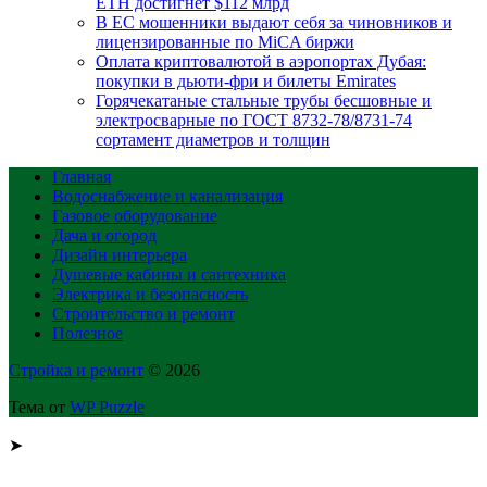
ETH достигнет $112 млрд
В ЕС мошенники выдают себя за чиновников и
лицензированные по MiCA биржи
Оплата криптовалютой в аэропортах Дубая:
покупки в дьюти-фри и билеты Emirates
Горячекатаные стальные трубы бесшовные и
электросварные по ГОСТ 8732-78/8731-74
сортамент диаметров и толщин
Главная
Водоснабжение и канализация
Газовое оборудование
Дача и огород
Дизайн интерьера
Душевые кабины и сантехника
Электрика и безопасность
Строительство и ремонт
Полезное
Стройка и ремонт
© 2026
Тема от
WP Puzzle
➤