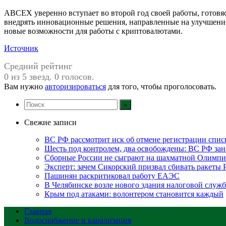
ABCEX уверенно вступает во второй год своей работы, готовя
внедрять инновационные решения, направленные на улучшение 
новые возможности для работы с криптовалютами.
Источник
Средний рейтинг
0 из 5 звезд. 0 голосов.
Вам нужно
авторизироваться
для того, чтобы проголосовать.
Свежие записи
ВС РФ рассмотрит иск об отмене регистрации спис
Шесть под контролем, два освобождены: ВС РФ зан
Сборные России не сыграют на шахматной Олимпи
Эксперт: зачем Сикорский призвал сбивать ракеты
Пашинян раскритиковал работу ЕАЭС
В Челябинске возле нового здания налоговой служ
Крым под атаками: волонтером становится каждый
Главная
Водоснабжение и канализация