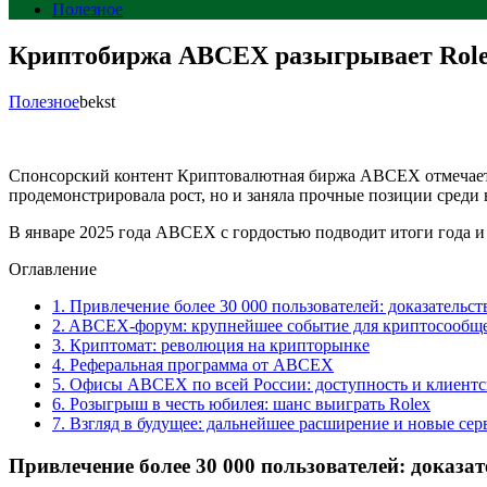
Полезное
Криптобиржа ABCEX разыгрывает Rolex
Полезное
bekst
Cпонсорский контент Криптовалютная биржа ABCEX отмечает св
продемонстрировала рост, но и заняла прочные позиции среди
В январе 2025 года ABCEX с гордостью подводит итоги года и
Оглавление
1.
Привлечение более 30 000 пользователей: доказательст
2.
ABCEX-форум: крупнейшее событие для криптосообще
3.
Криптомат: революция на крипторынке
4.
Реферальная программа от ABCEX
5.
Офисы ABCEX по всей России: доступность и клиентс
6.
Розыгрыш в честь юбилея: шанс выиграть Rolex
7.
Взгляд в будущее: дальнейшее расширение и новые се
Привлечение более 30 000 пользователей: доказат