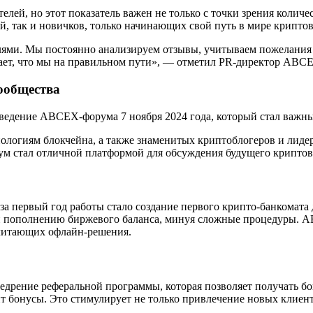
ей, но этот показатель важен не только с точки зрения количест
й, так и новичков, только начинающих свой путь в мире крипто
елями. Мы постоянно анализируем отзывы, учитываем пожелания 
дает, что мы на правильном пути», — отметил PR-директор ABC
ообщества
ведение ABCEX-форума 7 ноября 2024 года, который стал важн
логиям блокчейна, а также знаменитых криптоблогеров и лидер
ум стал отличной платформой для обсуждения будущего криптов
первый год работы стало создание первого крипто-банкомата д
 и пополнению биржевого баланса, минуя сложные процедуры. A
очитающих офлайн-решения.
дрение реферальной программы, которая позволяет получать бо
 бонусы. Это стимулирует не только привлечение новых клиент