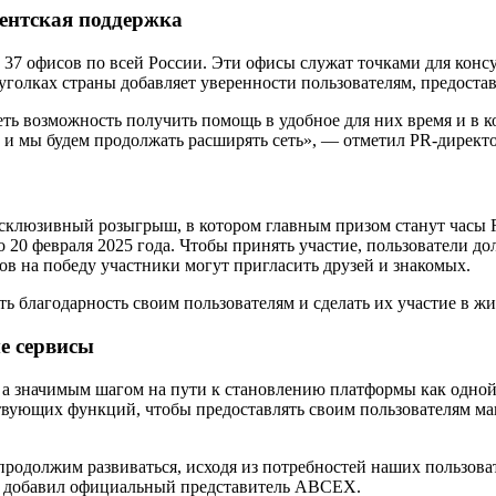
ентская поддержка
 37 офисов по всей России. Эти офисы служат точками для конс
голках страны добавляет уверенности пользователям, предоста
еть возможность получить помощь в удобное для них время и 
, и мы будем продолжать расширять сеть», — отметил PR-директ
люзивный розыгрыш, в котором главным призом станут часы Role
 до 20 февраля 2025 года. Чтобы принять участие, пользователи
ов на победу участники могут пригласить друзей и знакомых.
 благодарность своим пользователям и сделать их участие в ж
е сервисы
а значимым шагом на пути к становлению платформы как одной
твующих функций, чтобы предоставлять своим пользователям ма
родолжим развиваться, исходя из потребностей наших пользоват
— добавил официальный представитель ABCEX.