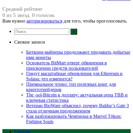
Средний рейтинг
0 из 5 звезд. 0 голосов.
Вам нужно
авторизироваться
для того, чтобы проголосовать.
Свежие записи
Биткоин-майнеры продолжают продавать добытые
ими монеты
Основатель BitMart отверг обвинения в
присвоении средств пользователей
Грядут масштабные обновления для Ethereum и
Solana: что изменится?
Премиальное чтиво: топ полезных книг для
криптотрейдеров
The -sol-Bitcoin к доллару: актуальная цена TBB и
ключевая статистика
Ветеран BioWare объяснил, почему Baldur’s Gate 3
стала отличным продолжением
Как разблокировать Чемпиона в Marvel Tōkon:
Fighting Souls
Главная