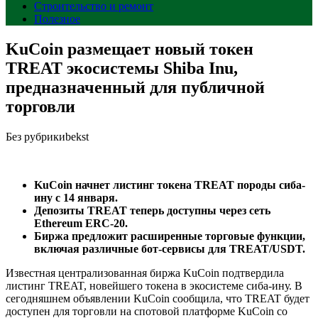
Строительство и ремонт
Полезное
KuCoin размещает новый токен
TREAT экосистемы Shiba Inu,
предназначенный для публичной
торговли
Без рубрики
bekst
KuCoin начнет листинг токена TREAT породы сиба-
ину с 14 января.
Депозиты TREAT теперь доступны через сеть
Ethereum ERC-20.
Биржа предложит расширенные торговые функции,
включая различные бот-сервисы для TREAT/USDT.
Известная централизованная биржа KuCoin подтвердила
листинг TREAT, новейшего токена в экосистеме сиба-ину. В
сегодняшнем объявлении KuCoin сообщила, что TREAT будет
доступен для торговли на спотовой платформе KuCoin со