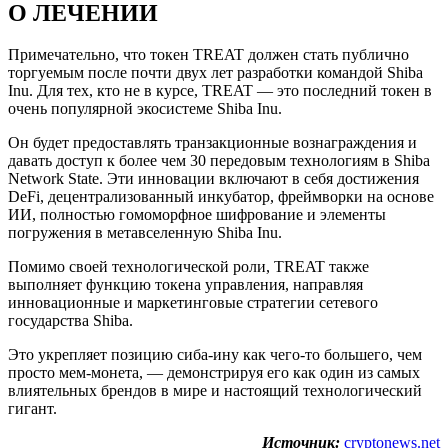
О ЛЕЧЕНИИ
Примечательно, что токен TREAT должен стать публично
торгуемым после почти двух лет разработки командой Shiba
Inu. Для тех, кто не в курсе, TREAT — это последний токен в
очень популярной экосистеме Shiba Inu.
Он будет предоставлять транзакционные вознаграждения и
давать доступ к более чем 30 передовым технологиям в Shiba
Network State. Эти инновации включают в себя достижения
DeFi, децентрализованный инкубатор, фреймворки на основе
ИИ, полностью гомоморфное шифрование и элементы
погружения в метавселенную Shiba Inu.
Помимо своей технологической роли, TREAT также
выполняет функцию токена управления, направляя
инновационные и маркетинговые стратегии сетевого
государства Shiba.
Это укрепляет позицию сиба-ину как чего-то большего, чем
просто мем-монета, — демонстрируя его как один из самых
влиятельных брендов в мире и настоящий технологический
гигант.
Источник:
cryptonews.net