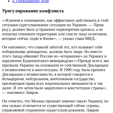
4.
Прекращение огня
Урегулирование конфликта
«»Ключом к пониманию, как эффективно действовать в этой
ситуации (урегулирование ситуации на Украине. — Прим.
ред.), должно быть устранение первопричин кризиса, а не
попытки отвоевать территорию или спасти лицо политиков,
которые сейчас сидят в Киеве», — указал глава МИД..
Он напомнил, что главной заботой тех, кто называет себя
поборниками демократии, должны быть люди. Но вместо
этого Запад обвиняет Россию во «вторжении» на Украину и
нарушении Будапештского меморандума.«»Прежде всего, мы
признали Украину на основании ее собственной Декларации
о независимости и конституции. В 1990 году была принята
Декларация о независимости, в которой говорится о
безъядерном, нейтральном, внеблоковом государстве,
признающем права всех национальных меньшинств и так
далее. И это затем было закреплено в конституции страны»,
— напомнил Лавров.
Он отметил, что Москва признает именно такую Украину, но
она сильно отличается от существующей сейчас страны,
управляемой откровенно нацистским режимом. Лавров