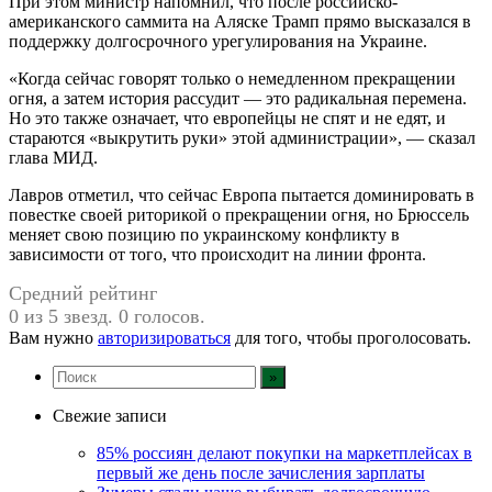
При этом министр напомнил, что после российско-
американского саммита на Аляске Трамп прямо высказался в
поддержку долгосрочного урегулирования на Украине.
«Когда сейчас говорят только о немедленном прекращении
огня, а затем история рассудит — это радикальная перемена.
Но это также означает, что европейцы не спят и не едят, и
стараются «выкрутить руки» этой администрации», — сказал
глава МИД.
Лавров отметил, что сейчас Европа пытается доминировать в
повестке своей риторикой о прекращении огня, но Брюссель
меняет свою позицию по украинскому конфликту в
зависимости от того, что происходит на линии фронта.
Средний рейтинг
0 из 5 звезд. 0 голосов.
Вам нужно
авторизироваться
для того, чтобы проголосовать.
Свежие записи
85% россиян делают покупки на маркетплейсах в
первый же день после зачисления зарплаты