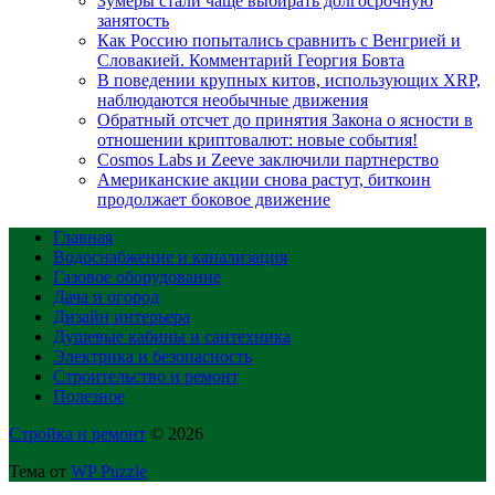
Зумеры стали чаще выбирать долгосрочную
занятость
Как Россию попытались сравнить с Венгрией и
Словакией. Комментарий Георгия Бовта
В поведении крупных китов, использующих XRP,
наблюдаются необычные движения
Обратный отсчет до принятия Закона о ясности в
отношении криптовалют: новые события!
Cosmos Labs и Zeeve заключили партнерство
Американские акции снова растут, биткоин
продолжает боковое движение
Главная
Водоснабжение и канализация
Газовое оборудование
Дача и огород
Дизайн интерьера
Душевые кабины и сантехника
Электрика и безопасность
Строительство и ремонт
Полезное
Стройка и ремонт
© 2026
Тема от
WP Puzzle