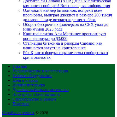
Достигла ли Cardano (ADA) дна? Аналитическая
компания сообщает! Вот последняя информация
Одинокий майнер биткоинов, вопреки всем
прогнозам, выиграл джекпот в размере 200 тысяч
долларов в виде вознаграждения за блок
Оборот бессрочных фьючерсов на CEX упал до
минимумов 2023 года
Криптоаналитик Али Мартинес прогнозирует
рост эфириума до $3,000
Стагнация биткоина и рекорды Cardano: как
начинается август на крипторынке
Рбк Крипто форум: горячие темы сообщества о
криптовалютах
Главная
Водоснабжение и канализация
Газовое оборудование
Дача и огород
Дизайн интерьера
Душевые кабины и сантехника
Электрика и безопасность
Строительство и ремонт
Полезное
Стройка и ремонт
© 2026