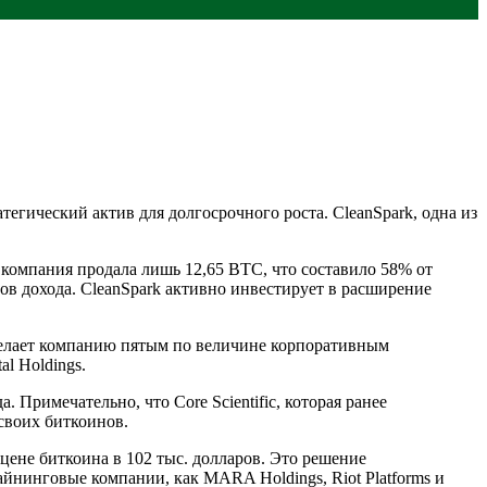
егический актив для долгосрочного роста. CleanSpark, одна из
е компания продала лишь 12,65 BTC, что составило 58% от
ров дохода. CleanSpark активно инвестирует в расширение
о делает компанию пятым по величине корпоративным
al Holdings.
. Примечательно, что Core Scientific, которая ранее
 своих биткоинов.
цене биткоина в 102 тыс. долларов. Это решение
йнинговые компании, как MARA Holdings, Riot Platforms и