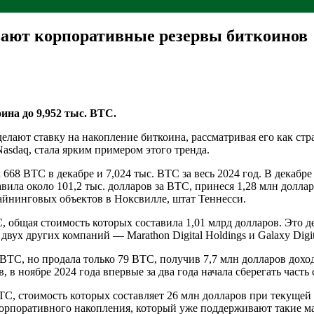
ют корпоративные резервы биткоинов
ина до 9,952 тыс. BTC.
ют ставку на накопление биткоина, рассматривая его как страт
sdaq, стала ярким примером этого тренда.
 668 BTC в декабре и 7,024 тыс. BTC за весь 2024 год. В декабр
вила около 101,2 тыс. долларов за BTC, принеся 1,28 млн долла
йнинговых объектов в Ноксвилле, штат Теннесси.
BTC, общая стоимость которых составила 1,01 млрд долларов. Эт
 двух других компаний — Marathon Digital Holdings и Galaxy Digit
 BTC, но продала только 79 BTC, получив 7,7 млн долларов дохода
в ноябре 2024 года впервые за два года начала сберегать часть
C, стоимость которых составляет 26 млн долларов при текущей 
корпоративного накопления, который уже поддерживают такие ма