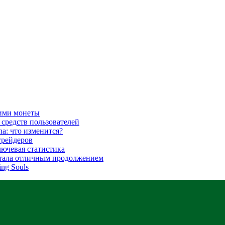
ими монеты
 средств пользователей
na: что изменится?
трейдеров
ключевая статистика
 стала отличным продолжением
ng Souls