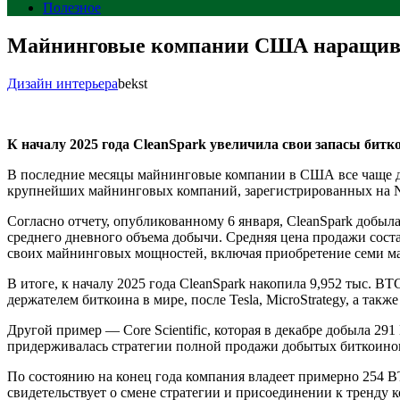
Полезное
Майнинговые компании США наращива
Дизайн интерьера
bekst
К началу 2025 года CleanSpark увеличила свои запасы битко
В последние месяцы майнинговые компании в США все чаще дела
крупнейших майнинговых компаний, зарегистрированных на Na
Согласно отчету, опубликованному 6 января, CleanSpark добыла
среднего дневного объема добычи. Средняя цена продажи соста
своих майнинговых мощностей, включая приобретение семи ма
В итоге, к началу 2025 года CleanSpark накопила 9,952 тыс. 
держателем биткоина в мире, после Tesla, MicroStrategy, а также
Другой пример — Core Scientific, которая в декабре добыла 291
придерживалась стратегии полной продажи добытых биткоинов, 
По состоянию на конец года компания владеет примерно 254 BT
свидетельствует о смене стратегии и присоединении к тренду 