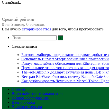
CleanSpark.
Средний рейтинг
0 из 5 звезд. 0 голосов.
Вам нужно
авторизироваться
для того, чтобы проголосовать.
Свежие записи
Биткоин-майнеры продолжают продавать добытые 
Основатель BitMart отверг обвинения в присвоении
Грядут масштабные обновления для Ethereum и Sola
Премиальное чтиво: топ полезных книг для крипто
The -sol-Bitcoin к доллару: актуальная цена TBB и 
Ветеран BioWare объяснил, почему Baldur’s Gate 3
Как разблокировать Чемпиона в Marvel Tōkon: Fighti
Главная
Водоснабжение и канализация
Газовое оборудование
Дача и огород
Дизайн интерьера