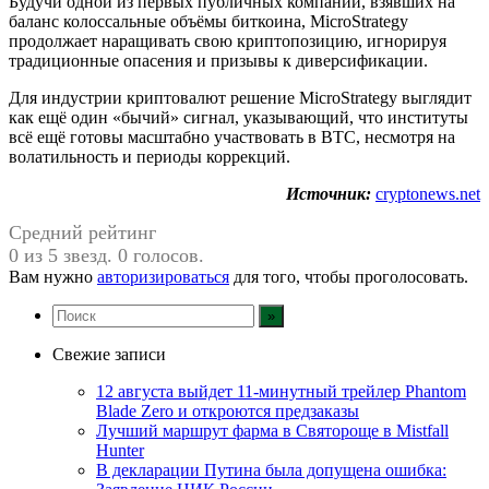
Будучи одной из первых публичных компаний, взявших на
баланс колоссальные объёмы биткоина, MicroStrategy
продолжает наращивать свою криптопозицию, игнорируя
традиционные опасения и призывы к диверсификации.
Для индустрии криптовалют решение MicroStrategy выглядит
как ещё один «бычий» сигнал, указывающий, что институты
всё ещё готовы масштабно участвовать в BTC, несмотря на
волатильность и периоды коррекций.
Источник:
cryptonews.net
Средний рейтинг
0 из 5 звезд. 0 голосов.
Вам нужно
авторизироваться
для того, чтобы проголосовать.
Свежие записи
12 августа выйдет 11-минутный трейлер Phantom
Blade Zero и откроются предзаказы
Лучший маршрут фарма в Святороще в Mistfall
Hunter
В декларации Путина была допущена ошибка: