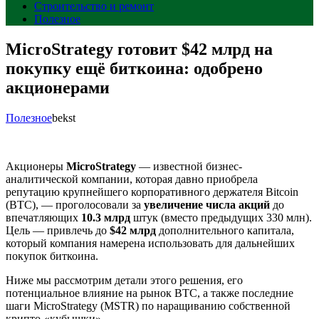
Строительство и ремонт
Полезное
MicroStrategy готовит $42 млрд на
покупку ещё биткоина: одобрено
акционерами
Полезное
bekst
Акционеры
MicroStrategy
— известной бизнес-
аналитической компании, которая давно приобрела
репутацию крупнейшего корпоративного держателя Bitcoin
(BTC), — проголосовали за
увеличение числа акций
до
впечатляющих
10.3 млрд
штук (вместо предыдущих 330 млн).
Цель — привлечь до
$42 млрд
дополнительного капитала,
который компания намерена использовать для дальнейших
покупок биткоина.
Ниже мы рассмотрим детали этого решения, его
потенциальное влияние на рынок BTC, а также последние
шаги MicroStrategy (MSTR) по наращиванию собственной
крипто-«кубышки».