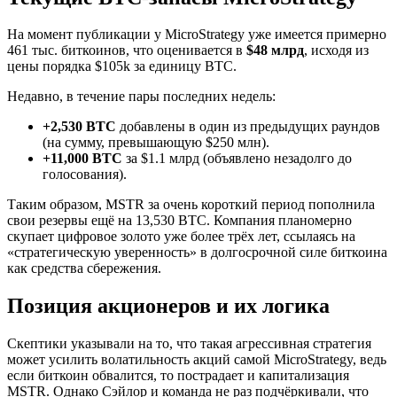
На момент публикации у MicroStrategy уже имеется примерно
461 тыс. биткоинов, что оценивается в
$48 млрд
, исходя из
цены порядка $105k за единицу BTC.
Недавно, в течение пары последних недель:
+2,530 BTC
добавлены в один из предыдущих раундов
(на сумму, превышающую $250 млн).
+11,000 BTC
за $1.1 млрд (объявлено незадолго до
голосования).
Таким образом, MSTR за очень короткий период пополнила
свои резервы ещё на 13,530 BTC. Компания планомерно
скупает цифровое золото уже более трёх лет, ссылаясь на
«стратегическую уверенность» в долгосрочной силе биткоина
как средства сбережения.
Позиция акционеров и их логика
Скептики указывали на то, что такая агрессивная стратегия
может усилить волатильность акций самой MicroStrategy, ведь
если биткоин обвалится, то пострадает и капитализация
MSTR. Однако Сэйлор и команда не раз подчёркивали, что