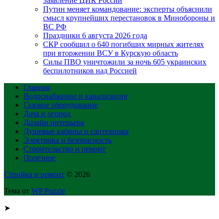
Заявление ЦИК России
Путин меняет командование: эксперты объяснили
смысл крупнейших перестановок в Минобороны и
ВС РФ
Праздники 6 августа 2026 года
СКР сообщил о 640 погибших мирных жителях
при вторжении ВСУ в Курскую область
Силы ПВО уничтожили за ночь 605 украинских
беспилотников над Россией
Главная
Водоснабжение и канализация
Газовое оборудование
Дача и огород
Дизайн интерьера
Душевые кабины и сантехника
Электрика и безопасность
Строительство и ремонт
Полезное
Стройка и ремонт
© 2026
Тема от
WP Puzzle
➤