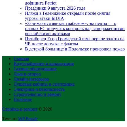
дефицита Patriot
Праздники 9 августа 2026 года
Пляжи в Геленджике открыли после снятия
угрозы атаки БПЛА
«Занимаются явным грабежом»: эксперты — о
планах ЕС получить контроль над замороженными
российскими активами
Пятиборец Егор Громадский взял первое золото на
ЧЕ после допуска с флагом
В детской больнице в Подольске произошел пожар
Главная
Водоснабжение и канализация
Газовое оборудование
Дача и огород
Дизайн интерьера
Душевые кабины и сантехника
Электрика и безопасность
Строительство и ремонт
Полезное
Стройка и ремонт
© 2026
Тема от
WP Puzzle