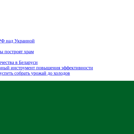
 РФ над Украиной
бы построят храм
ичества в Беларуси
авный инструмент повышения эффективности
 успеть собрать урожай до холодов