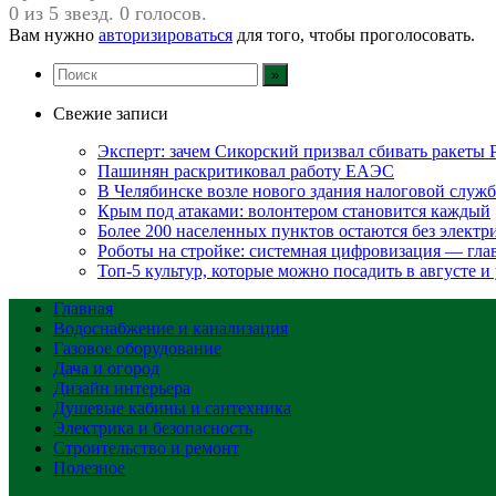
0 из 5 звезд. 0 голосов.
Вам нужно
авторизироваться
для того, чтобы проголосовать.
Свежие записи
Эксперт: зачем Сикорский призвал сбивать ракеты
Пашинян раскритиковал работу ЕАЭС
В Челябинске возле нового здания налоговой служ
Крым под атаками: волонтером становится каждый
Более 200 населенных пунктов остаются без электр
Роботы на стройке: системная цифровизация — гл
Топ-5 культур, которые можно посадить в августе и
Главная
Водоснабжение и канализация
Газовое оборудование
Дача и огород
Дизайн интерьера
Душевые кабины и сантехника
Электрика и безопасность
Строительство и ремонт
Полезное