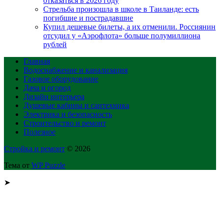
отказаться в 2026 году
Стрельба произошла в школе в Таиланде: есть
погибшие и пострадавшие
Купил дешевые билеты, а их отменили. Россиянин
отсудил у «Аэрофлота» больше полумиллиона
рублей
Главная
Водоснабжение и канализация
Газовое оборудование
Дача и огород
Дизайн интерьера
Душевые кабины и сантехника
Электрика и безопасность
Строительство и ремонт
Полезное
Стройка и ремонт
© 2026
Тема от
WP Puzzle
➤