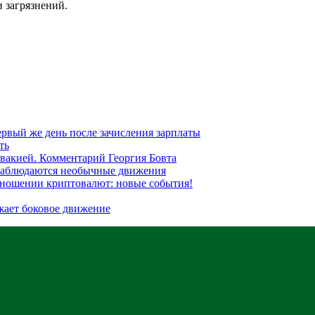
и загрязнений.
рвый же день после зачисления зарплаты
ть
вакией. Комментарий Георгия Бовта
наблюдаются необычные движения
отношении криптовалют: новые события!
жает боковое движение