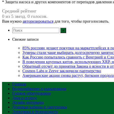
* Защита насоса и других компонентов от перепадов давления 
Средний рейтинг
0 из 5 звезд. 0 голосов.
Вам нужно
авторизироваться
для того, чтобы проголосовать.
Свежие записи
85% россиян делают покупки на маркетплейсах в пе
Зумеры стали чаще выбирать долгосрочную занятос
Как Россию попытались сравнить с Венгрией и Сло
В поведении крупных китов, использующих XRP, 
Обратный отсчет до принятия Закона о ясности в 
Cosmos Labs и Zeeve заключили партнерство
Американские акции снова растут, биткоин продол
Главная
Водоснабжение и канализация
Газовое оборудование
Дача и огород
Дизайн интерьера
Душевые кабины и сантехника
Электрика и безопасность