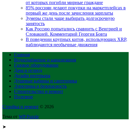
от которых погибли мирные граждане
85% россиян делают покупки на маркетплейсах в
первый же день после зачисления зарплаты
Зумеры стали чаще выбирать долгосрочную
занятость
Как Россию попытались сравнить с Венгрией и
Словакией. Комментарий Георгия Бовта
В поведении крупных китов, использующих XRP,
наблюдаются необычные движения
Главная
Водоснабжение и канализация
Газовое оборудование
Дача и огород
Дизайн интерьера
Душевые кабины и сантехника
Электрика и безопасность
Строительство и ремонт
Полезное
Стройка и ремонт
© 2026
Тема от
WP Puzzle
➤