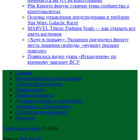
начинается август на крипторынке
Рбк Крипто форум: горячие темы сообщества о
криптовалютах
Основы управления лендспидерами в трейлере
Star Wars: Galactic Racer
MARVEL Tōkon: Fighting Souls — как открыть все
цвета костюмов
«Хочу в тюрьму»: Украинец предпочел фронту
места лишения свободы, «мужику реально
повезло»
Появилось видео удара «Искандером» по
военному эшелону ВСУ
Главная
Водоснабжение и канализация
Газовое оборудование
Дача и огород
Дизайн интерьера
Душевые кабины и сантехника
Электрика и безопасность
Строительство и ремонт
Полезное
Стройка и ремонт
© 2026
Тема от
WP Puzzle