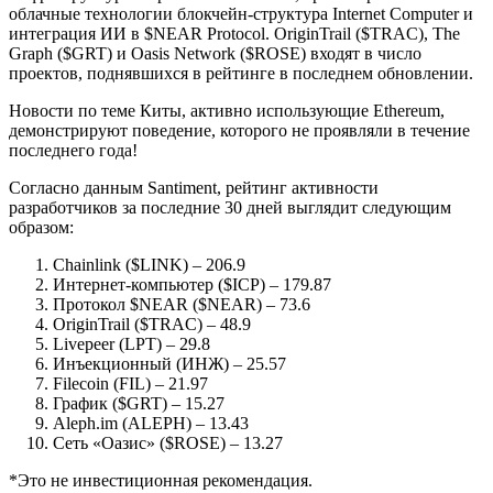
облачные технологии блокчейн-структура Internet Computer и
интеграция ИИ в $NEAR Protocol. OriginTrail ($TRAC), The
Graph ($GRT) и Oasis Network ($ROSE) входят в число
проектов, поднявшихся в рейтинге в последнем обновлении.
Новости по теме Киты, активно использующие Ethereum,
демонстрируют поведение, которого не проявляли в течение
последнего года!
Согласно данным Santiment, рейтинг активности
разработчиков за последние 30 дней выглядит следующим
образом:
Chainlink ($LINK) – 206.9
Интернет-компьютер ($ICP) – 179.87
Протокол $NEAR ($NEAR) – 73.6
OriginTrail ($TRAC) – 48.9
Livepeer (LPT) – 29.8
Инъекционный (ИНЖ) – 25.57
Filecoin (FIL) – 21.97
График ($GRT) – 15.27
Aleph.im (ALEPH) – 13.43
Сеть «Оазис» ($ROSE) – 13.27
*Это не инвестиционная рекомендация.