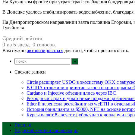
На Купянском фронте при утрате трасс снабжения бандеровцы
В Донецке удалось стабилизировать водоснабжение, благодаря
На Днепропетровском направлении взята половина Егоровки, и
Гуляйполя.
Средний рейтинг
0 из 5 звезд. 0 голосов.
Вам нужно
авторизироваться
для того, чтобы проголосовать.
Свежие записи
Circle расширяет USDC в экосистему OKX с запуск
В США отложили принятие закона о крипторынке 
Cardano и Injective объединились через IBC
Рекордный страх и убыточные продажи: розничные 
Ether.fi перенесла рестейкинг из weETH в отдельны
История бриллианта за $5000, NFT на основе которо
Курсы валют 8 августа: рубль упал к доллару и евро
Главная
Водоснабжение и канализация