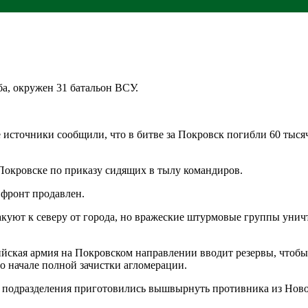
ба, окружен 31 батальон ВСУ.
е источники сообщили, что в битве за Покровск погибли 60 тыся
Покровске по приказу сидящих в тылу командиров.
 фронт продавлен.
уют к северу от города, но вражеские штурмовые группы уничт
ийская армия на Покровском направлении вводит резервы, чтобы
о начале полной зачистки агломерации.
и подразделения приготовились вышвырнуть противника из Нов