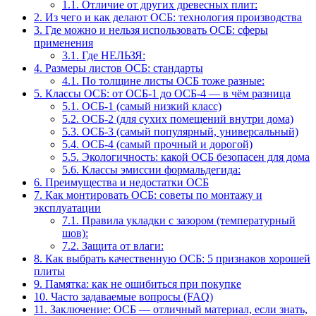
1.1.
Отличие от других древесных плит:
2.
Из чего и как делают ОСБ: технология производства
3.
Где можно и нельзя использовать ОСБ: сферы
применения
3.1.
Где НЕЛЬЗЯ:
4.
Размеры листов ОСБ: стандарты
4.1.
По толщине листы ОСБ тоже разные:
5.
Классы ОСБ: от ОСБ-1 до ОСБ-4 — в чём разница
5.1.
ОСБ-1 (самый низкий класс)
5.2.
ОСБ-2 (для сухих помещений внутри дома)
5.3.
ОСБ-3 (самый популярный, универсальный)
5.4.
ОСБ-4 (самый прочный и дорогой)
5.5.
Экологичность: какой ОСБ безопасен для дома
5.6.
Классы эмиссии формальдегида:
6.
Преимущества и недостатки ОСБ
7.
Как монтировать ОСБ: советы по монтажу и
эксплуатации
7.1.
Правила укладки с зазором (температурный
шов):
7.2.
Защита от влаги:
8.
Как выбрать качественную ОСБ: 5 признаков хорошей
плиты
9.
Памятка: как не ошибиться при покупке
10.
Часто задаваемые вопросы (FAQ)
11.
Заключение: ОСБ — отличный материал, если знать,