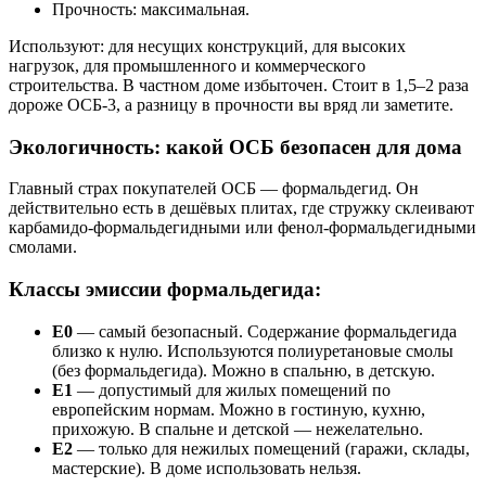
Прочность: максимальная.
Используют: для несущих конструкций, для высоких
нагрузок, для промышленного и коммерческого
строительства. В частном доме избыточен. Стоит в 1,5–2 раза
дороже ОСБ-3, а разницу в прочности вы вряд ли заметите.
Экологичность: какой ОСБ безопасен для дома
Главный страх покупателей ОСБ — формальдегид. Он
действительно есть в дешёвых плитах, где стружку склеивают
карбамидо-формальдегидными или фенол-формальдегидными
смолами.
Классы эмиссии формальдегида:
Е0
— самый безопасный. Содержание формальдегида
близко к нулю. Используются полиуретановые смолы
(без формальдегида). Можно в спальню, в детскую.
Е1
— допустимый для жилых помещений по
европейским нормам. Можно в гостиную, кухню,
прихожую. В спальне и детской — нежелательно.
Е2
— только для нежилых помещений (гаражи, склады,
мастерские). В доме использовать нельзя.