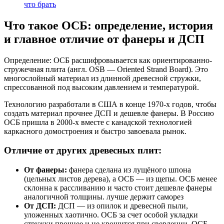
что брать
Что такое ОСБ: определение, история
и главное отличие от фанеры и ДСП
Определение: ОСБ расшифровывается как ориентированно-
стружечная плита (англ. OSB — Oriented Strand Board). Это
многослойный материал из длинной древесной стружки,
спрессованной под высоким давлением и температурой.
Технологию разработали в США в конце 1970-х годов, чтобы
создать материал прочнее ДСП и дешевле фанеры. В Россию
ОСБ пришла в 2000-х вместе с канадской технологией
каркасного домостроения и быстро завоевала рынок.
Отличие от других древесных плит:
От фанеры:
фанера сделана из лущёного шпона
(цельных листов дерева), а ОСБ — из щепы. ОСБ менее
склонна к рассливанию и часто стоит дешевле фанеры
аналогичной толщины. лучше держит саморез
От ДСП:
ДСП — из опилок и древесной пыли,
уложенных хаотично. ОСБ за счет особой укладки
стружки прочнее и не крошится при сверлении. ОСБ