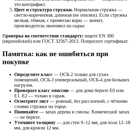
это контрафакт.
Цвет и структура стружки.
Нормальная стружка —
светло-коричневая, длинная (не опилки). Если стружка
мелкая, тёмная, с примесью коры — значит,
производитель экономил на сырье.
П
роверка на соответствие стандарту:
ищите EN 300
(европейский) или ГОСТ 32567-2013. Попросите сертификат.
Памятка: как не ошибиться при
покупке
Определите класс
— ОСБ-2 только для сухих
помещений, ОСБ-3 универсальный, ОСБ-4 для больших
нагрузок.
Проверьте класс эмиссии
— для дома берите Е0 или
Е1. Е2 — только в гараж.
Осмотрите лист
— ровный, без расслоений, с чёткими
слоями стружки на торце.
Понюхайте
— запах дерева и смолы. Химический запах
— не берите.
Уточните толщину
— для стен 9–12 мм, для пола 12–18
мм, для кровли 12 мм.