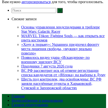
Вам нужно
авторизироваться
для того, чтобы проголосовать.
Свежие записи
Основы управления лендспидерами в трейлере
Star Wars: Galactic Racer
MARVEL Tōkon: Fighting Souls — как открыть все
цвета костюмов
«Хочу в тюрьму»: Украинец предпочел фронту
места лишения свободы, «мужику реально
повезло»
Появилось видео удара «Искандером» по
военному эшелону ВСУ
Праздники 7 августа 2026 года
ВС РФ рассмотрит иск об отмене регистрации
списка кандидатов от «Яблока» на выборы в Думу
Шесть под контролем, два освобождены: ВС РФ
заняли населённые пункты в Харьковской,
Сумской и Запорожской областях
Главная
Водоснабжение и канализация
Газовое оборудование