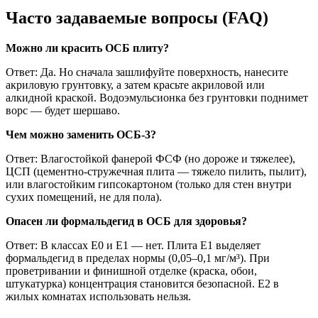
Часто задаваемые вопросы (FAQ)
Можно ли красить ОСБ плиту?
Ответ: Да. Но сначала зашлифуйте поверхность, нанесите
акриловую грунтовку, а затем красьте акриловой или
алкидной краской. Водоэмульсионка без грунтовки поднимет
ворс — будет шершаво.
Чем можно заменить ОСБ-3?
Ответ: Влагостойкой фанерой ФСФ (но дороже и тяжелее),
ЦСП (цементно-стружечная плита — тяжело пилить, пылит),
или влагостойким гипсокартоном (только для стен внутри
сухих помещений, не для пола).
Опасен ли формальдегид в ОСБ для здоровья?
Ответ: В классах Е0 и Е1 — нет. Плита Е1 выделяет
формальдегид в пределах нормы (0,05–0,1 мг/м³). При
проветривании и финишной отделке (краска, обои,
штукатурка) концентрация становится безопасной. Е2 в
жилых комнатах использовать нельзя.