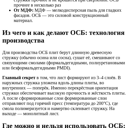
прочнее в несколько раз
От МДФ:
МДФ — мелкодисперсная пыль для гладких
фасадов. ОСБ — это силовой конструкционный
материал.
Из чего и как делают ОСБ: технология
производства
Для производства ОСБ плит берут длинную древесную
стружку (обычно осина или сосна), сушат её, смешивают со
связующими смолами (формальдегидными, полиуретановыми
или безформальдегидными PMDI).
Главный секрет
в том, что лист формируют из 3–4 слоёв. В
наружных стружка уложена вдоль длины плиты, во
внутренних — поперёк. Именно перекрёстная ориентация
стружки обеспечивает высокую прочность и жёсткость плиты.
А после сформированные слои формированные слои
отправляют под горячий пресс (температура до 200°C), где
смола полимеризуется и намертво склеивает стружку. На
выходе — монолитный лист.
Где можно и нельзя использовать ОСБ: