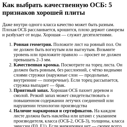
Как выбрать качественную ОСБ: 5
признаков хорошей плиты
Даже внутри одного класса качество может быть разным.
Плохая ОСБ расслаивается, крошится, плохо держит саморезы
и разбухает от воды. Хорошая — служит десятилетиями.
Ровная геометрия.
Положите лист на ровный пол. Он
не должен быть вогнутым или выгнутым. Возьмите
уровень или приложите правило — просвет не должен
превышать 2–3 мм.
Качественная кромка.
Посмотрите на торец листа. Он
должен быть ровным, без расслоений, с чётко видными
слоями стружки (наружные слои — продольные,
внутренние — поперечные). Если торец рассыпается,
стружка выпадает — брак.
Приятный запах.
Хорошая ОСБ пахнет деревом и
смолой. Резкий запах может свидетельствовать о
повышенном содержании летучих соединений или
нарушении технологии производства
Наличие маркировки и сертификатов.
На каждом
листе должна быть наклейка или штамп с указанием
производителя, класса (ОСБ-2, ОСБ-3), толщины, класса
эмиссии (Е0, Е1). Если маркировки нет — скорее всего