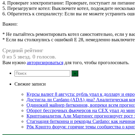
4. Проверьте электропитание: Проверьте, поступает ли питание
5. Перезагрузите котел: Выключите котел, подождите несколько
6. Обратитесь к специалисту: Если вы не можете устранить о
Важно:
* Не пытайтесь ремонтировать котел самостоятельно, если у в
* Если вы столкнулись с ошибкой E 28, немедленно выключите 
Средний рейтинг
0 из 5 звезд. 0 голосов.
Вам нужно
авторизироваться
для того, чтобы проголосовать.
Свежие записи
Курсы валют 8 августа: рубль упал к доллару и евро
Достигла ли Cardano (ADA) дна? Аналитическая ко
Одинокий майнер биткоинов, вопреки всем прогноза
Оборот бессрочных фьючерсов на CEX упал до мин
Криптоаналитик Али Мартинес прогнозирует рост 
Стагнация биткоина и рекорды Cardano: как начина
Рбк Крипто форум: горячие темы сообщества о кри