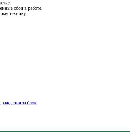
зетке.
енные сбои в работе.
ному технику.
граждения за блок