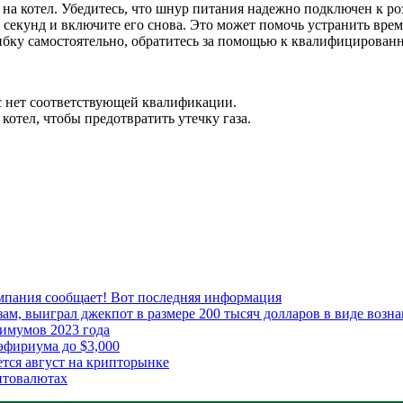
 на котел. Убедитесь, что шнур питания надежно подключен к ро
 секунд и включите его снова. Это может помочь устранить врем
шибку самостоятельно, обратитесь за помощью к квалифицирован
ас нет соответствующей квалификации.
котел, чтобы предотвратить утечку газа.
мпания сообщает! Вот последняя информация
м, выиграл джекпот в размере 200 тысяч долларов в виде возна
имумов 2023 года
эфириума до $3,000
ется август на крипторынке
птовалютах